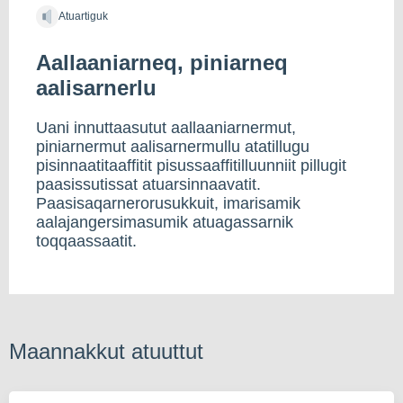
Atuartiguk
Aallaaniarneq, piniarneq
aalisarnerlu
Uani innuttaasutut aallaaniarnermut,
piniarnermut aalisarnermullu atatillugu
pisinnaatitaaffitit pisussaaffitilluunniit pillugit
paasissutissat atuarsinnaavatit.
Paasisaqarnerorusukkuit, imarisamik
aalajangersimasumik atuagassarnik
toqqaassaatit.
Maannakkut atuuttut