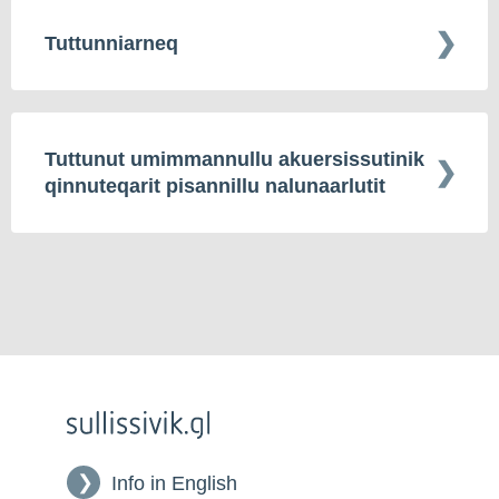
Tuttunniarneq
Tuttunut umimmannullu akuersissutinik
qinnuteqarit pisannillu nalunaarlutit
Info in English