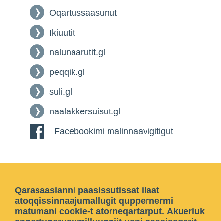
Oqartussaasunut
Ikiuutit
nalunaarutit.gl
peqqik.gl
suli.gl
naalakkersuisut.gl
Facebookimi malinnaavigitigut
Qarasaasianni paasissutissat ilaat
atoqqissinnaajumallugit quppernermi
matumani cookie-t atorneqartarput.
Akueriuk