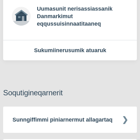
Uumasunit nerisassiassanik
Danmarkimut
eqqussuisinnaatitaaneq
Sukumiinerusumik atuaruk
Soqutigineqarnerit
Sunngiffimmi piniarnermut allagartaq