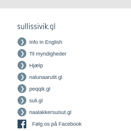
Info in English
Til myndigheder
Hjælp
nalunaarutit.gl
peqqik.gl
suli.gl
naalakkersuisut.gl
Følg os på Facebook