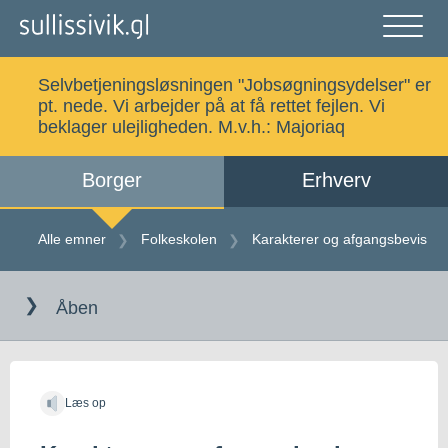
Gå
til
indholdet
Åben
og
Selvbetjeningsløsningen "Jobsøgningsydelser" er
luk
Søg
pt. nede. Vi arbejder på at få rettet fejlen. Vi
menu
beklager ulejligheden. M.v.h.:
Majoriaq
Borger
Erhverv
Alle emner
Selvbetjening
Alle emner
Folkeskolen
Karakterer og afgangsbevis
Gå
Log ind
Digital Post
til
Åben
indholdet
Kalaallisut
Læs op