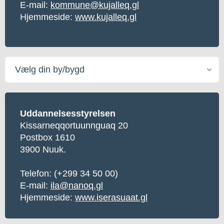
E-mail:
kommune@kujalleq.gl
Hjemmeside:
www.kujalleq.gl
Vælg
din
by/bygd
Uddannelsesstyrelsen
Kissarneqqortuunnguaq 20
Postbox 1610
3900 Nuuk.
Telefon: (+299 34 50 00)
E-mail:
ila@nanoq.gl
Hjemmeside:
www.iserasuaat.gl