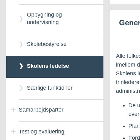
målsætninger
Opbygning og
Gener
Individuelle handleplaner
undervisning
Skolebestyrelse
Alle folk
imellem d
Skolens ledelse
Skolens l
trinleder
Særlige funktioner
administra
De u
Samarbejdsparter
over
Plan
Test og evaluering
Underretningspligt
Ford