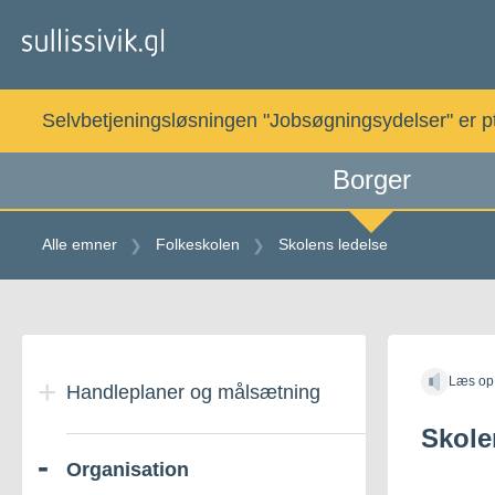
Gå
til
indholdet
Selvbetjeningsløsningen "Jobsøgningsydelser" er pt. 
Borger
Alle emner
Folkeskolen
Skolens ledelse
Gå
til
Læs op
indholdet
Handleplaner og målsætning
Skole
Organisation
Folkeskolens