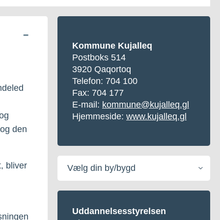
Kommune Kujalleq
Postboks 514
3920 Qaqortoq
Telefon:
704 100
indeled
Fax: 704 177
E-mail:
kommune@kujalleq.gl
 og
Hjemmeside:
www.kujalleq.gl
 og den
Vælg
 bliver
din
by/bygd
Uddannelsesstyrelsen
isningen