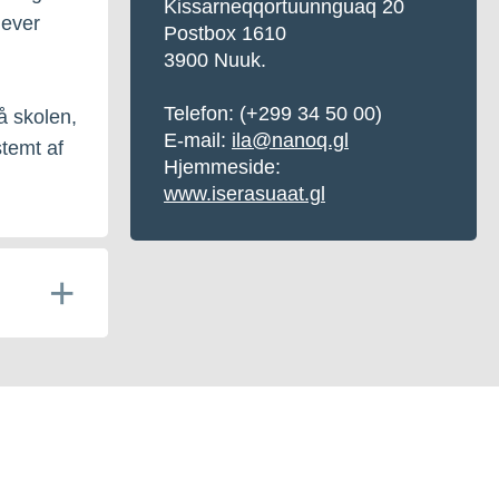
Kissarneqqortuunnguaq 20
lever
Postbox 1610
3900 Nuuk.
Telefon: (+299 34 50 00)
å skolen,
E-mail:
ila@nanoq.gl
stemt af
Hjemmeside:
www.iserasuaat.gl