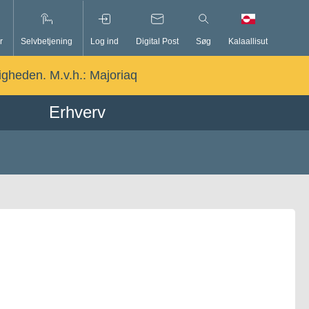
r
Selvbetjening
Log ind
Digital Post
Søg
Kalaallisut
ligheden. M.v.h.:
Majoriaq
Erhverv