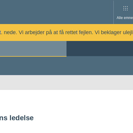
Alle emne
nede. Vi arbejder på at få rettet fejlen. Vi beklager ulej
ns ledelse