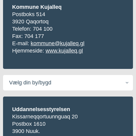
Kommune Kujalleq
Postboks 514
3920 Qaqortoq
Telefon:
704 100
Fax: 704 177
E-mail:
kommune@kujalleq.gl
Hjemmeside:
www.kujalleq.gl
Vælg
din
by/bygd
Uddannelsesstyrelsen
Kissarneqqortuunnguaq 20
Postbox 1610
3900 Nuuk.