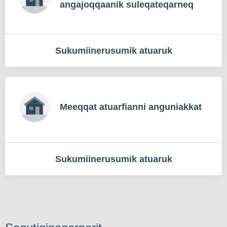
angajoqqaanik suleqateqarneq
Sukumiinerusumik atuaruk
Meeqqat atuarfianni anguniakkat
Sukumiinerusumik atuaruk