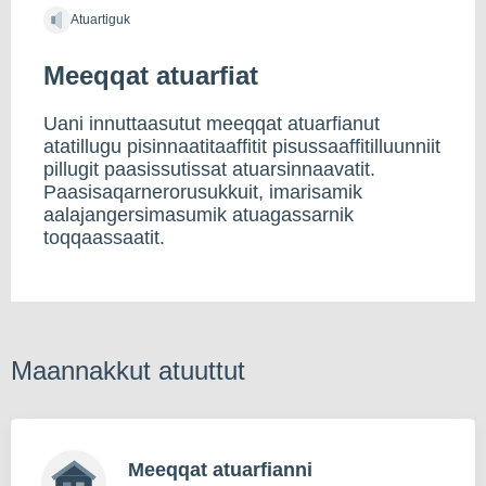
Atuartiguk
Meeqqat atuarfiat
Uani innuttaasutut meeqqat atuarfianut
atatillugu pisinnaatitaaffitit pisussaaffitilluunniit
pillugit paasissutissat atuarsinnaavatit.
Paasisaqarnerorusukkuit, imarisamik
aalajangersimasumik atuagassarnik
toqqaassaatit.
Maannakkut atuuttut
Meeqqat atuarfianni