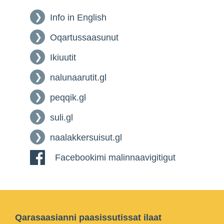
Info in English
Oqartussaasunut
Ikiuutit
nalunaarutit.gl
peqqik.gl
suli.gl
naalakkersuisut.gl
Facebookimi malinnaavigitigut
Qarasaasianni paasissutissat ilaat