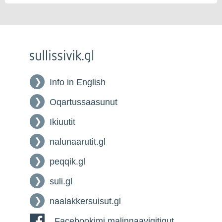
Info in English
Oqartussaasunut
Ikiuutit
nalunaarutit.gl
peqqik.gl
suli.gl
naalakkersuisut.gl
Facebookimi malinnaavigitigut