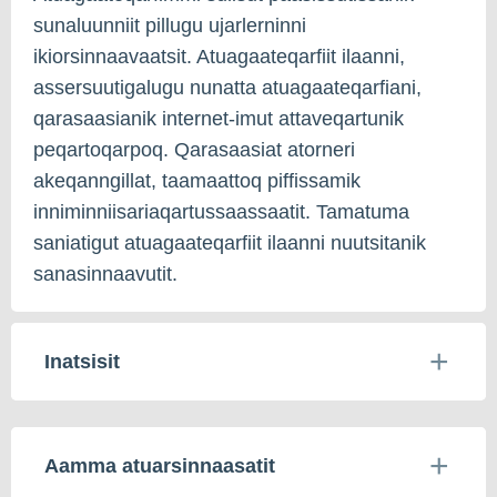
sunaluunniit pillugu ujarlerninni
ikiorsinnaavaatsit. Atuagaateqarfiit ilaanni,
assersuutigalugu nunatta atuagaateqarfiani,
qarasaasianik internet-imut attaveqartunik
peqartoqarpoq. Qarasaasiat atorneri
akeqanngillat, taamaattoq piffissamik
inniminniisariaqartussaassaatit. Tamatuma
saniatigut atuagaateqarfiit ilaanni nuutsitanik
sanasinnaavutit.
Inatsisit
Aamma atuarsinnaasatit