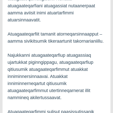
atuagaateqarfiani atuagassiat nutaanerpaat
aamma aviisit inimi atuartarfimmi
atuarsinnaavatit.
Atuagaateqarfiit tamanit atorneqarsinnaapput –
aamma sivikitsumik tikeraartunit takornarianiillu.
Najukkanni atuagaateqarfiup atuagassiaq
ujartukkat piginngippagu, atuagaateqarfiup
qitiusumik atuagaateqarfimmut atuakkat
inniminnersinnaavai. Atuakkat
inniminnerneqartut qitiusumik
atuagaateqarfimmut utertinneqarnerat illit
nammineq akilertussaavat.
Atuagaateqarfimmi sulisut paasissutissanik