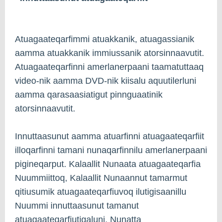
Atuagaateqarfimmi atuakkanik, atuagassianik
aamma atuakkanik immiussanik atorsinnaavutit.
Atuagaateqarfinni amerlanerpaani taamatuttaaq
video-nik aamma DVD-nik kiisalu aquutilerluni
aamma qarasaasiatigut pinnguaatinik
atorsinnaavutit.
Innuttaasunut aamma atuarfinni atuagaateqarfiit
illoqarfinni tamani nunaqarfinnilu amerlanerpaani
pigineqarput. Kalaallit Nunaata atuagaateqarfia
Nuummiittoq, Kalaallit Nunaannut tamarmut
qitiusumik atuagaateqarfiuvoq ilutigisaanillu
Nuummi innuttaasunut tamanut
atuagaateqarfiutigaluni. Nunatta