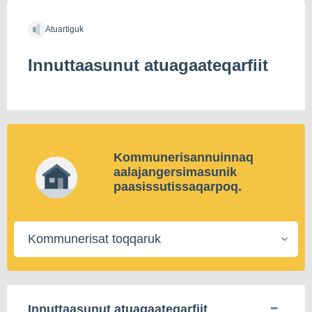
Atuartiguk
Innuttaasunut atuagaateqarfiit
Kommunerisannuinnaq
aalajangersimasunik
paasissutissaqarpoq.
Kommunerisat
toqqaruk
Innuttaasunut atuagaateqarfiit