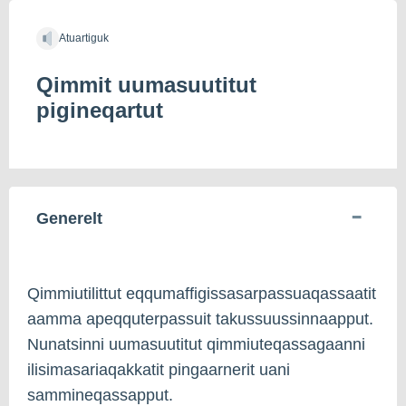
Atuartiguk
Qimmit uumasuutitut
pigineqartut
Generelt
Qimmiutilittut eqqumaffigissasarpassuaqassaatit
aamma apeqquterpassuit takussuussinnaapput.
Nunatsinni uumasuutitut qimmiuteqassagaanni
ilisimasariaqakkatit pingaarnerit uani
sammineqassapput.