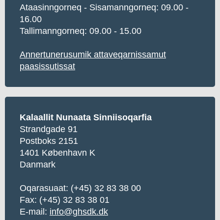
Ataasinngorneq - Sisamanngorneq: 09.00 -
16.00
Tallimanngorneq: 09.00 - 15.00
Annertunerusumik attaveqarnissamut
paasissutissat
Kalaallit Nunaata Sinniisoqarfia
Strandgade 91
Postboks 2151
1401 København K
Danmark
Oqarasuaat:
(+45) 32 83 38 00
Fax: (+45) 32 83 38 01
E-mail:
info@ghsdk.dk