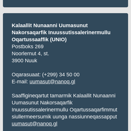
Kalaallit Nunaanni Uumasunut
Nakorsaqarfik Inuussutissalerinermullu
Oqartussaaffik (UNIO)
Postboks 269
Noorlernut 4, st.
3900 Nuuk
Oqarasuaat:
(+299) 34 50 00
E-mail:
uumasut@nanoq.gl
Saaffigineqartut tamarmik Kalaallit Nunaanni
Uumasunut Nakorsaqarfik
Inuussutissalerinermullu Oqartussaqarfimmut
siullermeersumik uunga nassiunneqassapput
uumasut@nanoq.gl