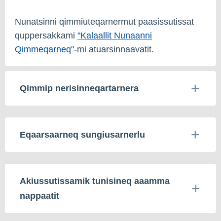
Nunatsinni qimmiuteqarnermut paasissutissat
quppersakkami
"Kalaallit Nunaanni
Qimmeqarneq"
-mi atuarsinnaavatit.
Qimmip nerisinneqartarnera
Eqaarsaarneq sungiusarnerlu
Akiussutissamik tunisineq aaamma
nappaatit