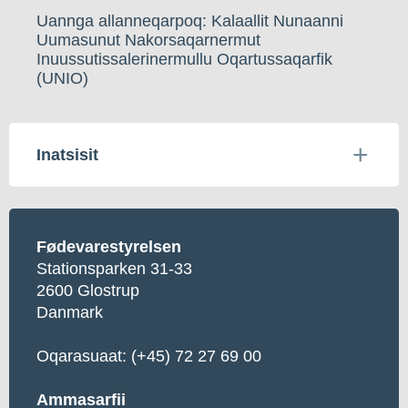
Uannga allanneqarpoq: Kalaallit Nunaanni
Uumasunut Nakorsaqarnermut
Inuussutissalerinermullu Oqartussaqarfik
(UNIO)
Inatsisit
Fødevarestyrelsen
Stationsparken 31-33
2600 Glostrup
Danmark
Oqarasuaat:
(+45) 72 27 69 00
Ammasarfii