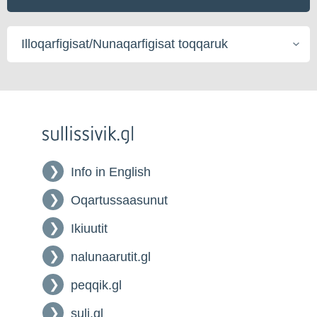
Illoqarfigisat/Nunaqarfigisat
toqqaruk
Info in English
Oqartussaasunut
Ikiuutit
nalunaarutit.gl
peqqik.gl
suli.gl