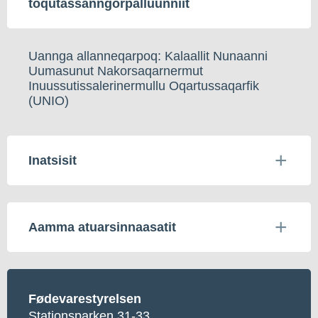
toqutassanngorpalluunniit
Uannga allanneqarpoq: Kalaallit Nunaanni
Uumasunut Nakorsaqarnermut
Inuussutissalerinermullu Oqartussaqarfik
(UNIO)
Inatsisit
Aamma atuarsinnaasatit
Fødevarestyrelsen
Stationsparken 31-33