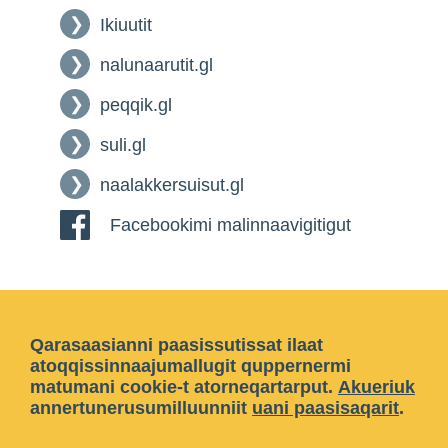
Ikiuutit
nalunaarutit.gl
peqqik.gl
suli.gl
naalakkersuisut.gl
Facebookimi malinnaavigitigut
Qarasaasianni paasissutissat ilaat
atoqqissinnaajumallugit quppernermi
matumani cookie-t atorneqartarput.
Akueriuk
annertunerusumilluunniit
uani paasisaqarit
.