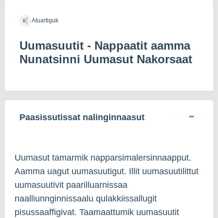
Atuartiguk
Uumasuutit - Nappaatit aamma
Nunatsinni Uumasut Nakorsaat
Paasissutissat nalinginnaasut
Uumasut tamarmik napparsimalersinnaapput.
Aamma uagut uumasuutigut. Illit uumasuutilittut
uumasuutivit paarilluarnissaa
naalliunnginnissaalu qulakkiissallugit
pisussaaffigivat. Taamaattumik uumasuutit