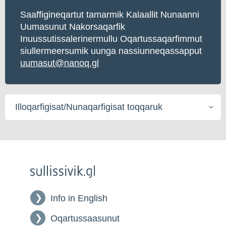
Saaffigineqartut tamarmik Kalaallit Nunaanni
Uumasunut Nakorsaqarfik
Inuussutissalerinermullu Oqartussaqarfimmut
siullermeersumik uunga nassiunneqassapput
uumasut@nanoq.gl
Illoqarfigisat/Nunaqarfigisat
toqqaruk
Info in English
Oqartussaasunut