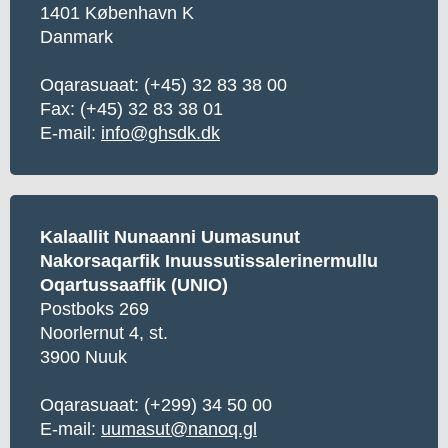
1401 København K
Danmark
Oqarasuaat:
(+45) 32 83 38 00
Fax: (+45) 32 83 38 01
E-mail:
info@ghsdk.dk
Kalaallit Nunaanni Uumasunut
Nakorsaqarfik Inuussutissalerinermullu
Oqartussaaffik (UNIO)
Postboks 269
Noorlernut 4, st.
3900 Nuuk
Oqarasuaat:
(+299) 34 50 00
E-mail:
uumasut@nanoq.gl