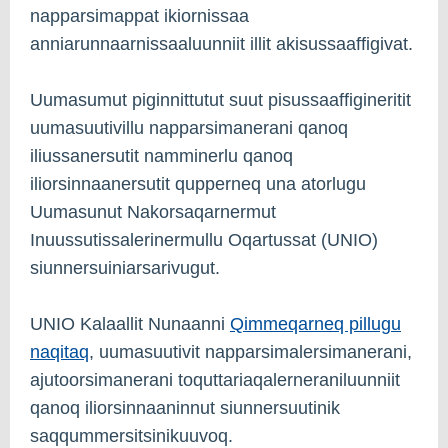
napparsimappat ikiornissaa
anniarunnaarnissaaluunniit illit akisussaaffigivat.
Uumasumut piginnittutut suut pisussaaffigineritit
uumasuutivillu napparsimanerani qanoq
iliussanersutit namminerlu qanoq
iliorsinnaanersutit qupperneq una atorlugu
Uumasunut Nakorsaqarnermut
Inuussutissalerinermullu Oqartussat (UNIO)
siunnersuiniarsarivugut.
UNIO Kalaallit Nunaanni
Qimmeqarneq pillugu
naqitaq
, uumasuutivit napparsimalersimanerani,
ajutoorsimanerani toquttariaqalerneraniluunniit
qanoq iliorsinnaaninnut siunnersuutinik
saqqummersitsinikuuvoq.