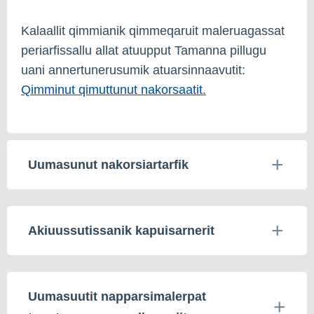
Kalaallit qimmianik qimmeqaruit maleruagassat
periarfissallu allat atuupput Tamanna pillugu
uani annertunerusumik atuarsinnaavutit:
Qimminut qimuttunut nakorsaatit.
Uumasunut nakorsiartarfik
Akiuussutissanik kapuisarnerit
Uumasuutit napparsimalerpat