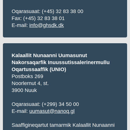
Oqarasuaat:
(+45) 32 83 38 00
Fax: (+45) 32 83 38 01
E-mail:
info@ghsdk.dk
Kalaallit Nunaanni Uumasunut
Nakorsaqarfik Inuussutissalerinermullu
Oqartussaaffik (UNIO)
Postboks 269
Noorlernut 4, st.
3900 Nuuk
Oqarasuaat:
(+299) 34 50 00
E-mail:
uumasut@nanoq.gl
Saaffigineqartut tamarmik Kalaallit Nunaanni