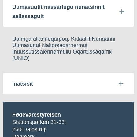
Uumasuutit nassarlugu nunatsinnit
aallassaguit
Uannga allanneqarpoq: Kalaallit Nunaanni
Uumasunut Nakorsaqarnermut
Inuussutissalerinermullu Oqartussaqarfik
(UNIO)
Inatsisit
Fødevarestyrelsen
Stationsparken 31-33
2600 Glostrup
Danmark