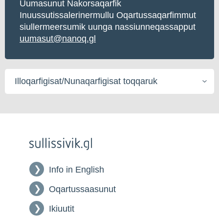
Uumasunut Nakorsaqarfik
Inuussutissalerinermullu Oqartussaqarfimmut
siullermeersumik uunga nassiunneqassapput
uumasut@nanoq.gl
Illoqarfigisat/Nunaqarfigisat
toqqaruk
Info in English
Oqartussaasunut
Ikiuutit