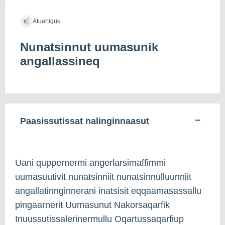
Atuartiguk
Nunatsinnut uumasunik
angallassineq
Paasissutissat nalinginnaasut
Uani quppernermi angerlarsimaffimmi
uumasuutivit nunatsinniit nunatsinnulluunniit
angallatinnginnerani inatsisit eqqaamasassallu
pingaarnerit Uumasunut Nakorsaqarfik
Inuussutissalerinermullu Oqartussaqarfiup