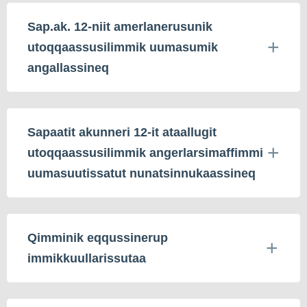
Sap.ak. 12-niit amerlanerusunik
utoqqaassusilimmik uumasumik
angallassineq
Sapaatit akunneri 12-it ataallugit
utoqqaassusilimmik angerlarsimaffimmi
uumasuutissatut nunatsinnukaassineq
Qimminik eqqussinerup
immikkuullarissutaa