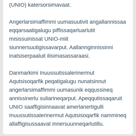
(UNIO) katersorsimavaat.
Angerlarsimaffimmi uumasuutivit angallannissaa
eqqarsaatigalugu piffissaqarluarlutit
misissuinissat UNIO-miit
siunnersuutigissavarput. Aallannginnissinni
inatsiserpaaluit ilisimasassaraasi.
Danmarkimi Inuussutissalerinermut
Aqutsisoqarfik peqatigalugu nunatsinnut
angerlarsimaffimmi uumasunik eqqussineq
annissinerlu suliarineqarput. Apeqqutissaqaruit
UNIO saaffigisinnaavat amerlanertigulli
Inuussutissalerinermut Aqutsisoqarfik nammineq
allaffigisussaavat innersuunneqarlutillu.