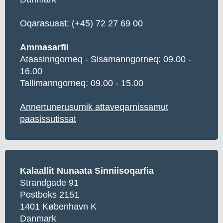
Oqarasuaat:
(+45) 72 27 69 00
Ammasarfii
Ataasinngorneq - Sisamanngorneq: 09.00 -
16.00
Tallimanngorneq: 09.00 - 15.00
Annertunerusumik attaveqarnissamut
paasissutissat
Kalaallit Nunaata Sinniisoqarfia
Strandgade 91
Postboks 2151
1401 København K
Danmark