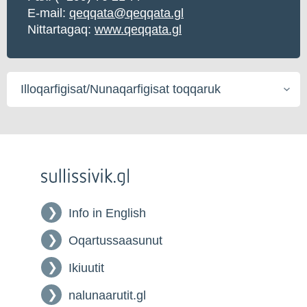
E-mail:
qeqqata@qeqqata.gl
Nittartagaq:
www.qeqqata.gl
Illoqarfigisat/Nunaqarfigisat
toqqaruk
Info in English
Oqartussaasunut
Ikiuutit
nalunaarutit.gl