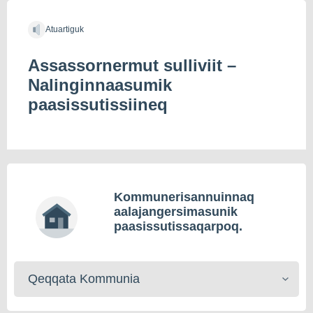
Atuartiguk
Assassornermut sulliviit –
Nalinginnaasumik
paasissutissiineq
Kommunerisannuinnaq
aalajangersimasunik
paasissutissaqarpoq.
Kommunerisat
toqqaruk