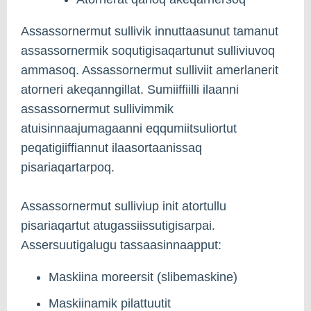
Assassornermut sullivik innuttaasunut tamanut
assassornermik soqutigisaqartunut sulliviuvoq
ammasoq. Assassornermut sulliviit amerlanerit
atorneri akeqanngillat. Sumiiffiilli ilaanni
assassornermut sullivimmik
atuisinnaajumagaanni eqqumiitsuliortut
peqatigiiffiannut ilaasortaanissaq
pisariaqartarpoq.
Assassornermut sulliviup init atortullu
pisariaqartut atugassiissutigisarpai.
Assersuutigalugu tassaasinnaapput:
Maskiina moreersit (slibemaskine)
Maskiinamik pilattuutit