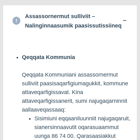
Assassornermut sulliviit –
Nalinginnaasumik paasissutissiineq
Qeqqata Kommunia
Qeqqata Kommuniani assassornermut
sulliviit paasisaqarfigiumagukkit, kommune
attaveqarfigissavat. Kina
attaveqarfigissanerit, sumi najugaqarninnit
aallaaveqassaaq:
Sisimiuni eqqaaniluunniit najugaqaruit,
sianersinnaavutit oqarasuaammut
uunga 86 74 00. Qarasaasiakkut