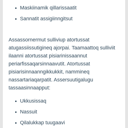
Maskiinamik qillarissaatit
Sannatit assigiinngitsut
Assassornermut sulliviup atortussat
atugassiissutigineq ajorpai. Taamaattoq sulliviit
ilaanni atortussat pisiarinissaannut
periarfissaqarsinnaavutit. Atortussat
pisiarisinnaanngikkukkit, nammineq
nassartariaqarpatit. Assersuutigalugu
tassaasinnaapput:
Ukkusissaq
Nassuit
Qilalukkap tuugaavi