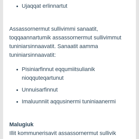
Ujaqqat erlinnartut
Assassornermut sullivimmi sanaatit,
toqqaannartumik assassornermut sullivimmut
tuniniarsinnaavatit. Sanaatit aamma
tuniniarsinnaavatit:
Pisiniarfinnut eqqumiitsulianik
nioqquteqartunut
Unnuisarfinnut
Imaluunniit aqqusinermi tuniniaanermi
Malugiuk
Illit kommunerisavit assassornermut sullivik