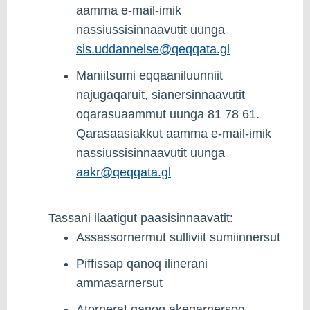
aamma e-mail-imik
nassiussisinnaavutit uunga
sis.uddannelse@qeqqata.gl
Maniitsumi eqqaaniluunniit
najugaqaruit, sianersinnaavutit
oqarasuaammut uunga 81 78 61.
Qarasaasiakkut aamma e-mail-imik
nassiussisinnaavutit uunga
aakr@qeqqata.gl
Tassani ilaatigut paasisinnaavatit:
Assassornermut sulliviit sumiinnersut
Piffissap qanoq ilinerani
ammasarnersut
Atornerat qanoq akeqarnersoq