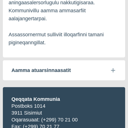
aningaasalersorlugulu nakkutigisaraa.
Kommunivillu aamma ammasarfiit
aalajangertarpai.
Assassornermut sulliviit illoqarfinni tamani
pigineqanngillat.
Aamma atuarsinnaasatit
Qeqqata Kommunia
Postboks 1014
3911 Sisimiut
Oqarasuaat:
(+299) 70 21 00
Fax: (+299) 70 21 77