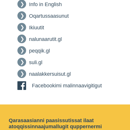
Info in English
Oqartussaasunut
Ikiuutit
nalunaarutit.gl
peqqik.gl
suli.gl
naalakkersuisut.gl
Facebookimi malinnaavigitigut
Qarasaasianni paasissutissat ilaat
atoqqissinnaajumallugit quppernermi