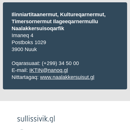
Ilinniartitaanermut, Kultureqarnermut,
Timersornermut Ilageeqarnermullu
Naalakkersuisoqarfik
Imaneq 4
Postboks 1029
3900 Nuuk
Oqarasuaat: (+299) 34 50 00
E-mail:
IKTIN@nanoq.gl
Nittartagaq:
www.naalakkersuisut.gl