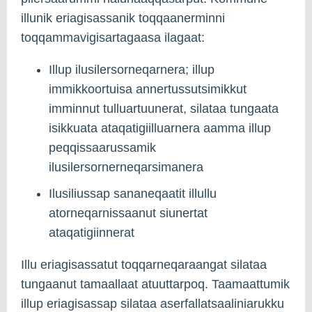
illunik eriagisassanik toqqaanerminni
toqqammavigisartagaasa ilagaat:
Illup ilusilersorneqarnera; illup
immikkoortuisa annertussutsimikkut
imminnut tulluartuunerat, silataa tungaata
isikkuata ataqatigiilluarnera aamma illup
peqqissaarussamik
ilusilersornerneqarsimanera
Ilusiliussap sananeqaatit illullu
atorneqarnissaanut siunertat
ataqatigiinnerat
Illu eriagisassatut toqqarneqaraangat silataa
tungaanut tamaallaat atuuttarpoq. Taamaattumik
illup eriagisassap silataa aserfallatsaaliniarukku