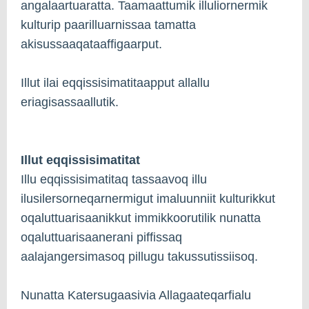
angalaartuaratta. Taamaattumik illuliornermik
kulturip paarilluarnissaa tamatta
akisussaaqataaffigaarput.
Illut ilai eqqissisimatitaapput allallu
eriagisassaallutik.
Illut eqqissisimatitat
Illu eqqissisimatitaq tassaavoq illu
ilusilersorneqarnermigut imaluunniit kulturikkut
oqaluttuarisaanikkut immikkoorutilik nunatta
oqaluttuarisaanerani piffissaq
aalajangersimasoq pillugu takussutissiisoq.
Nunatta Katersugaasivia Allagaateqarfialu