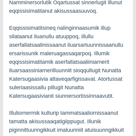
Namminersorlutik Oqartussat sinnerlugit illunut
eqqissisimatitanut akisussaasuuvoq.
Eqqissisimatitsineq nalinginnaasumik illup
silataanut iluanullu atuuppoq, illullu
aserfallatsaalinissaanut iluarsartuunnissaanullu
ersarissunik maleruagassaqarpoq. Illumik
eqqissisimatitamik aserfallatsaaliiniarnerit
iluarsaassiniarnerilluunniit sioqqullugit Nunatta
Katersugaasivia attaveqarfigissavat. Atortussat
suleriaasissallu pillugit Nunatta
Katersugaasivianit siunnersortissinnaavutit.
Illuliornermik kulturip tammatsaaliornissaanut
tamatta akisussaaqatigiippugut. Illunik
piginnittuunngikkuit imaluunniit atuisuunngikkuit