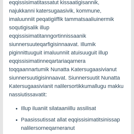
eqqissisimatitassatut kissaatigisannik,
najukkanni katersugaasivik, kommune,
imaluunniit peqatigiiffik tammatsaaliuinermik
soqutigisalik illup
eqqissisimatitanngortinnissaanik
siunnersuuteqarfigisinnaavat. Illumik
piginnittuuguit imaluunniit atuisuuguit illup
eqqissisimatinneqartariaqarnera
toqqaannartumik Nunatta Katersugaasivianut
siunnersuutigisinnaavat. Siunnersuutit Nunatta
Katersugaasivianit nalilersortikkumallugu makku
nassiutissavatit:
Illup iluaniit silataaniillu assilisat
Paasissutissat allat eqqissisimatitsinissap
nalilersorneqarneranut