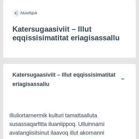
Atuartiguk
Katersugaasiviit – Illut
eqqissisimatitat eriagisassallu
Katersugaasiviit – Illut eqqissisimatitat
eriagisassallu
Illuliortarnermik kulturi tamattaalluta
susassaqarfitta iluaniippoq. Ulluinnarni
avatangiisitsinut ilaavoq illut akornanni