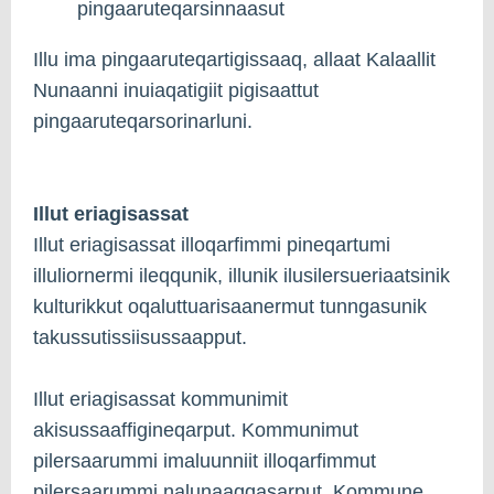
pingaaruteqarsinnaasut
Illu ima pingaaruteqartigissaaq, allaat Kalaallit
Nunaanni inuiaqatigiit pigisaattut
pingaaruteqarsorinarluni.
Illut eriagisassat
Illut eriagisassat illoqarfimmi pineqartumi
illuliornermi ileqqunik, illunik ilusilersueriaatsinik
kulturikkut oqaluttuarisaanermut tunngasunik
takussutissiisussaapput.
Illut eriagisassat kommunimit
akisussaaffigineqarput. Kommunimut
pilersaarummi imaluunniit illoqarfimmut
pilersaarummi nalunaaqqasarput. Kommune