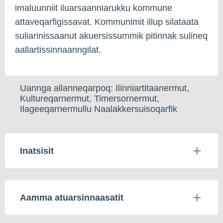
imaluunniit iluarsaanniarukku kommune
attaveqarfigissavat. Kommunimit illup silataata
suliarinissaanut akuersissummik pitinnak sulineq
aallartissinnaanngilat.
Uannga allanneqarpoq: Ilinniartitaanermut,
Kultureqarnermut, Timersornermut,
Ilageeqarnermullu Naalakkersuisoqarfik
Inatsisit
Aamma atuarsinnaasatit