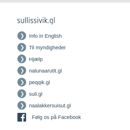
Info in English
Til myndigheder
Hjælp
nalunaarutit.gl
peqqik.gl
suli.gl
naalakkersuisut.gl
Følg os på Facebook