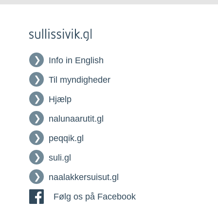
Info in English
Til myndigheder
Hjælp
nalunaarutit.gl
peqqik.gl
suli.gl
naalakkersuisut.gl
Følg os på Facebook