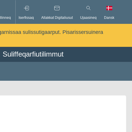
llinneq
Iserfissaq
Allakkat Digitaliusut
Ujaasineq
Dansk
qarnissaa sulissutigaarput. Pisarissersuinera
Suliffeqarfiutilimmut