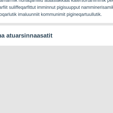
it tamarmik nunaqarfiillu ataasiakkaat katersortarfimmik pe
arfiit suliffeqarfittut imminnut pigisuupput namminerisami
soqarlutik imaluunniit kommunimit pigineqartuullutik.
 atuarsinnaasatit