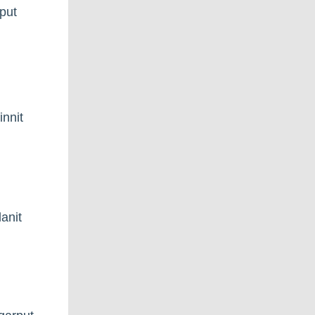
rput
innit
lanit