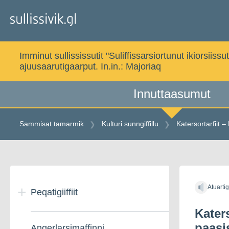
Gå
til
indholdet
Imminut sullississutit "Suliffissarsiortunut ikiorsi
ajuusaarutigaarput. In.in.:
Majoriaq
Innuttaasumut
Sammisat tamarmik
Kulturi sunngiffillu
Katersortarfiit 
Gå
til
Atuarti
indholdet
Peqatigiiffiit
Kater
paasi
Angerlarsimaffinni
Peqatigiiffiit –