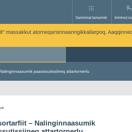
Sammisat tamarmik
Imminut su
issutit" massakkut atorneqarsinnaanngikkallarpoq. Aaqqinne
– Nalinginnaasumik paasissutissiineq attartornerlu
guk
sortarfiit – Nalinginnaasumik
ssutissiineq attartornerlu