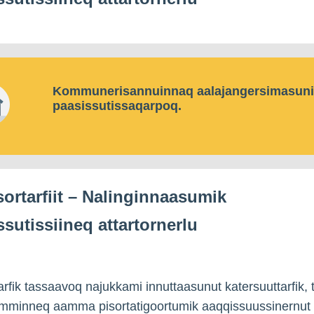
Kommunerisannuinnaq aalajangersimasun
paasissutissaqarpoq.
sortarfiit – Nalinginnaasumik
ssutissiineq attartornerlu
arfik tassaavoq najukkami innuttaasunut katersuuttarfik, 
amminneq aamma pisortatigoortumik aaqqissuussinernut i