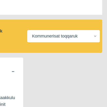
ik
Kommunerisat
toqqaruk
taakkulu
nit