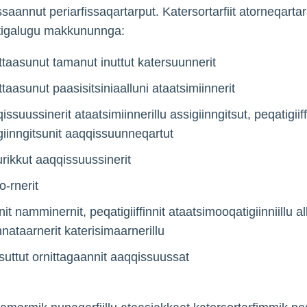
ssaannut periarfissaqartarput. Katersortarfiit atorneqarta
tigalugu makkununnga:
ttaasunut tamanut inuttut katersuunnerit
ttaasunut paasisitsiniaalluni ataatsimiinnerit
ssuussinerit ataatsimiinnerillu assigiinngitsut, peqatigiiff
giinngitsunit aaqqissuunneqartut
urikkut aaqqissuussinerit
o-rnerit
it namminernit, peqatigiiffinnit ataatsimooqatigiinniillu al
nataarnerit katerisimaarnerillu
suttut ornittagaannit aaqqissuussat