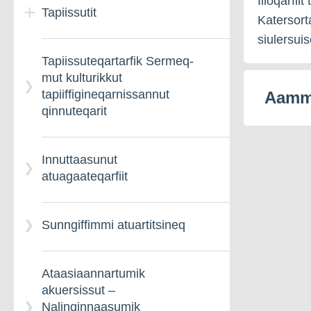
Illoqarfi
Tapiissutit
Sunngiffimmi ornittakkat
Katersort
– Nalinginnaasumik
siulersui
paasissutissiineq
Tapiissuteqartarfik Sermeq-
mut kulturikkut
tapiiffigineqarnissannut
Atuarfiup paaqqinnittarfia
Aamma
qinnuteqarit
Innuttaasunut
atuagaateqarfiit
Sunngiffimmi atuartitsineq
Ataasiaannartumik
akuersissut –
Nalinginnaasumik