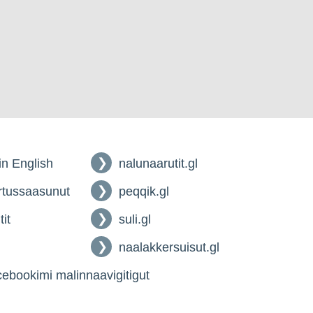
 in English
nalunaarutit.gl
tussaasunut
peqqik.gl
tit
suli.gl
naalakkersuisut.gl
ebookimi malinnaavigitigut