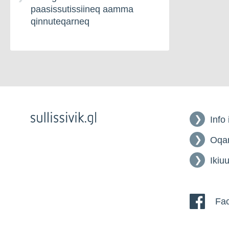
paasissutissiineq aamma
qinnuteqarneq
Info
Oqar
Ikiuu
Fac