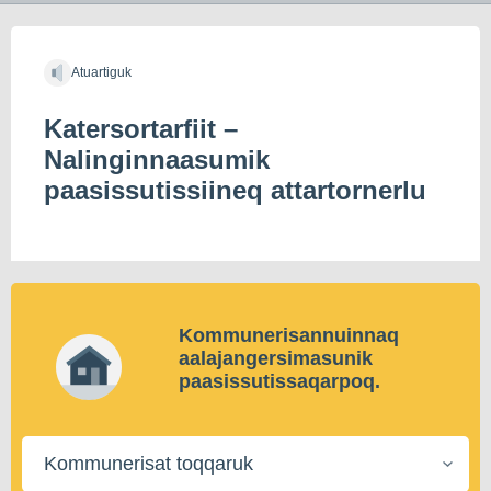
Atuartiguk
Katersortarfiit –
Nalinginnaasumik
paasissutissiineq attartornerlu
Kommunerisannuinnaq
aalajangersimasunik
paasissutissaqarpoq.
Kommunerisat
toqqaruk