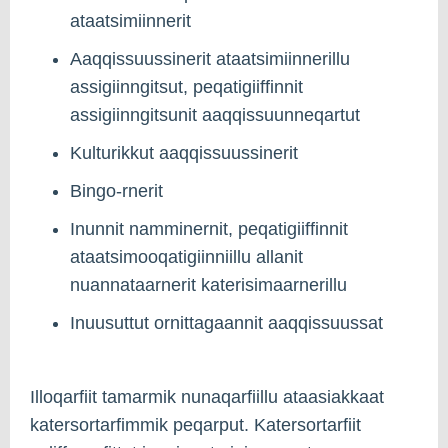
ataatsimiinnerit
Aaqqissuussinerit ataatsimiinnerillu
assigiinngitsut, peqatigiiffinnit
assigiinngitsunit aaqqissuunneqartut
Kulturikkut aaqqissuussinerit
Bingo-rnerit
Inunnit namminernit, peqatigiiffinnit
ataatsimooqatigiinniillu allanit
nuannataarnerit katerisimaarnerillu
Inuusuttut ornittagaannit aaqqissuussat
Illoqarfiit tamarmik nunaqarfiillu ataasiakkaat
katersortarfimmik peqarput. Katersortarfiit