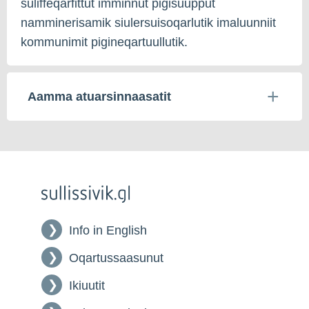
suliffeqarfittut imminnut pigisuupput
namminerisamik siulersuisoqarlutik imaluunniit
kommunimit pigineqartuullutik.
Aamma atuarsinnaasatit
Info in English
Oqartussaasunut
Ikiuutit