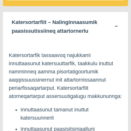
Katersortarfiit – Nalinginnaasumik
paasissutissiineq attartornerlu
Katersortarfik tassaavoq najukkami
innuttaasunut katersuuttarfik, taakkulu inuttut
namminneq aamma pisortatigoortumik
aaqqissuussinernut init attartornissaannut
periarfissaqartarput. Katersortarfiit
atorneqartarput assersuutigalugu makkununnga:
Innuttaasunut tamanut inuttut
katersuunnerit
Innuttaasunut paasisitsiniaalluni