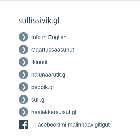
Info in English
Oqartussaasunut
Ikiuutit
nalunaarutit.gl
peqqik.gl
suli.gl
naalakkersuisut.gl
Facebookimi malinnaavigitigut