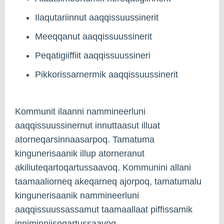
Ilaqutariinnut aaqqissuussinerit
Meeqqanut aaqqissuussinerit
Peqatigiiffiit aaqqissuussineri
Pikkorissarnermik aaqqissuussinerit
Kommunit ilaanni nammineerluni
aaqqissuussinernut innuttaasut illuat
atorneqarsinnaasarpoq. Tamatuma
kingunerisaanik illup atorneranut
akiliuteqartoqartussaavoq. Kommunini allani
taamaaliorneq akeqarneq ajorpoq, tamatumalu
kingunerisaanik nammineerluni
aaqqissuussassamut taamaallaat piffissamik
inniminniisoqartussaavoq.