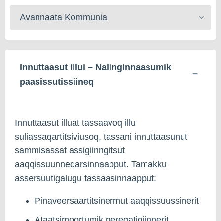
Kommunerisat
toqqaruk
Innuttaasut illui – Nalinginnaasumik
paasissutissiineq
Innuttaasut illuat tassaavoq illu
suliassaqartitsiviusoq, tassani innuttaasunut
sammisassat assigiinngitsut
aaqqissuunneqarsinnaapput. Tamakku
assersuutigalugu tassaasinnaapput:
Pinaveersaartitsinermut aaqqissuussinerit
Ataatsimoortumik nereqatigiinnerit