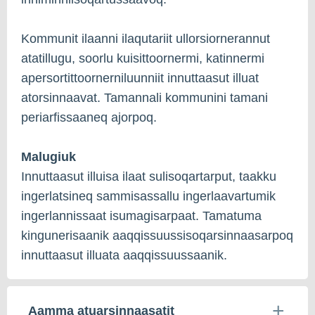
Kommunit ilaanni ilaqutariit ullorsiornerannut
atatillugu, soorlu kuisittoornermi, katinnermi
apersortittoornerniluunniit innuttaasut illuat
atorsinnaavat. Tamannali kommunini tamani
periarfissaaneq ajorpoq.
Malugiuk
Innuttaasut illuisa ilaat sulisoqartarput, taakku
ingerlatsineq sammisassallu ingerlaavartumik
ingerlannissaat isumagisarpaat. Tamatuma
kingunerisaanik aaqqissuussisoqarsinnaasarpoq
innuttaasut illuata aaqqissuussaanik.
Aamma atuarsinnaasatit