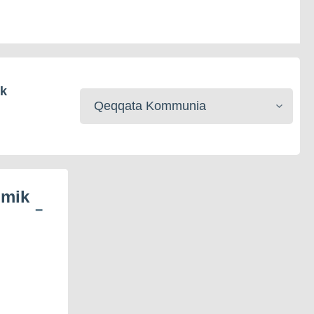
ik
Kommunerisat
toqqaruk
umik