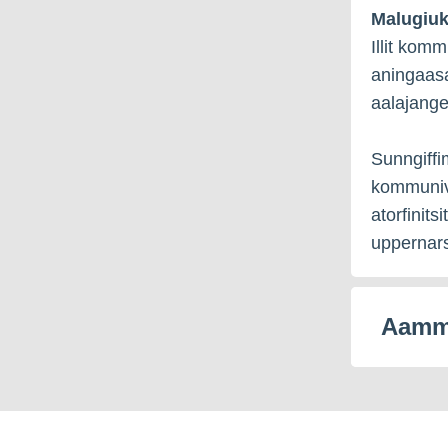
Malugiu
Illit kom
aningaasal
aalajange
Sunngiffi
kommunivi
atorfinit
uppernar
Aamma