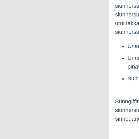
siunnersu
siunnersu
ornittakk
siunnersu
Unam
Unnu
pina
Sunn
Sunngiffi
siunnersu
sinneqart