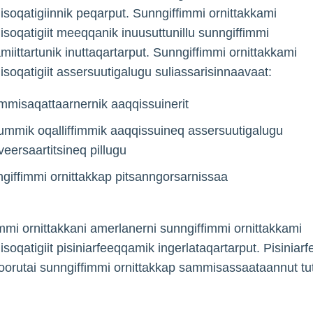
isoqatigiinnik peqarput. Sunngiffimmi ornittakkami
isoqatigiit meeqqanik inuusuttunillu sunngiffimmi
amiittartunik inuttaqartarput. Sunngiffimmi ornittakkami
isoqatigiit assersuutigalugu suliassarisinnaavaat:
misaqattaarnernik aaqqissuinerit
mmik oqalliffimmik aaqqissuineq assersuutigalugu
veersaartitsineq pillugu
giffimmi ornittakkap pitsanngorsarnissaa
mmi ornittakkani amerlanerni sunngiffimmi ornittakkami
isoqatigiit pisiniarfeeqqamik ingerlataqartarput. Pisiniar
oorutai sunngiffimmi ornittakkap sammisassaataannut tut