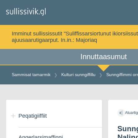
Gå
til
indholdet
Imminut sullississutit "Suliffissarsiortunut ikiorsi
ajuusaarutigaarput. In.in.:
Majoriaq
Innuttaasumut
Sammisat tamarmik
Kulturi sunngiffillu
Sunngiffimmi orn
Gå
til
Atuarti
indholdet
Peqatigiiffiit
Sunng
Nalin
Angerlarsimaffinni
Peqatigiiffiit –