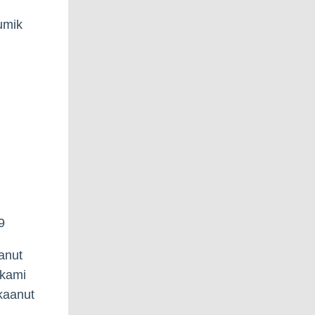
umik
9
anut
akkami
kaanut