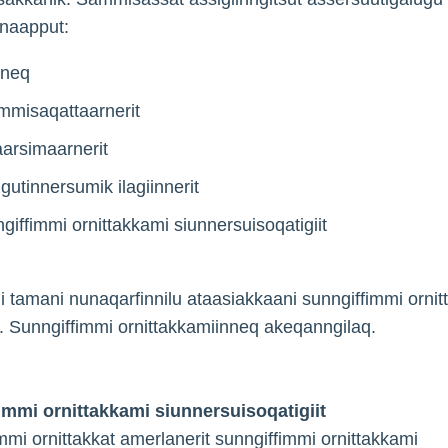
nnaapput:
nneq
misaqattaarnerit
aarsimaarnerit
ngutinnersumik ilagiinnerit
giffimmi ornittakkami siunnersuisoqatigiit
nni tamani nunaqarfinnilu ataasiakkaani sunngiffimmi ornit
 Sunngiffimmi ornittakkamiinneq akeqanngilaq.
immi ornittakkami siunnersuisoqatigiit
mmi ornittakkat amerlanerit sunngiffimmi ornittakkami