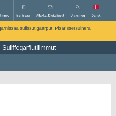
llinneq
Iserfissaq
Allakkat Digitaliusut
Ujaasineq
Dansk
qarnissaa sulissutigaarput. Pisarissersuinera
Suliffeqarfiutilimmut