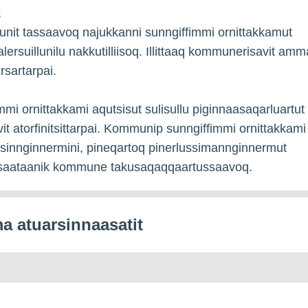
k
munit tassaavoq najukkanni sunngiffimmi ornittakkamut
ersuillunilu nakkutilliisoq. Illittaaq kommunerisavit amma
rsartarpai.
mmi ornittakkami aqutsisut sulisullu piginnaasaqarluartut
t atorfinitsittarpai. Kommunip sunngiffimmi ornittakkam
sitsinnginnermini, pineqartoq pinerlussimannginnermut
saataanik kommune takusaqaqqaartussaavoq.
 atuarsinnaasatit