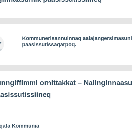
Kommunerisannuinnaq aalajangersimasun
paasissutissaqarpoq.
nngiffimmi ornittakkat – Nalinginnaas
asissutissiineq
qata Kommunia