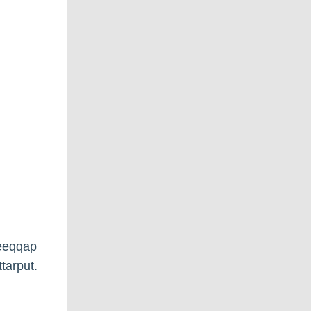
feeqqap
tarput.