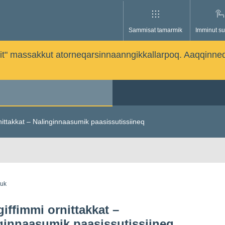
Sammisat tamarmik
Imminut su
issutit" massakkut atorneqarsinnaanngikkallarpoq. Aaqqinne
ittakkat – Nalinginnaasumik paasissutissiineq
guk
iffimmi ornittakkat –
ginnaasumik paasissutissiineq