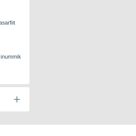
sarfiit
i inummik