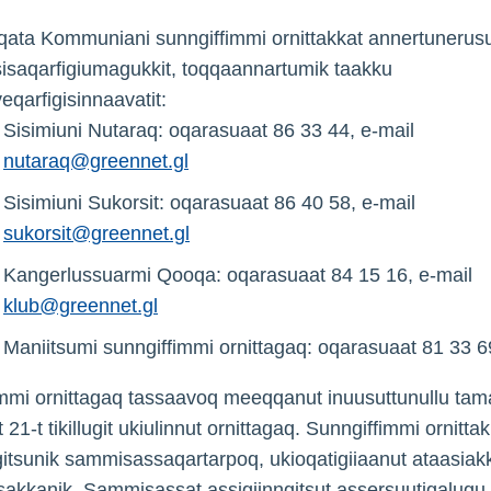
ata Kommuniani sunngiffimmi ornittakkat annertunerus
isaqarfigiumagukkit, toqqaannartumik taakku
veqarfigisinnaavatit:
Sisimiuni Nutaraq: oqarasuaat 86 33 44, e-mail
nutaraq@greennet.gl
Sisimiuni Sukorsit: oqarasuaat 86 40 58, e-mail
sukorsit@greennet.gl
Kangerlussuarmi Qooqa: oqarasuaat 84 15 16, e-mail
klub@greennet.gl
Maniitsumi sunngiffimmi ornittagaq: oqarasuaat 81 33 6
mmi ornittagaq tassaavoq meeqqanut inuusuttunullu tam
iit 21-t tikillugit ukiulinnut ornittagaq. Sunngiffimmi ornitt
gitsunik sammisassaqartarpoq, ukioqatigiiaanut ataasiak
akkanik. Sammisassat assigiinngitsut assersuutigalugu