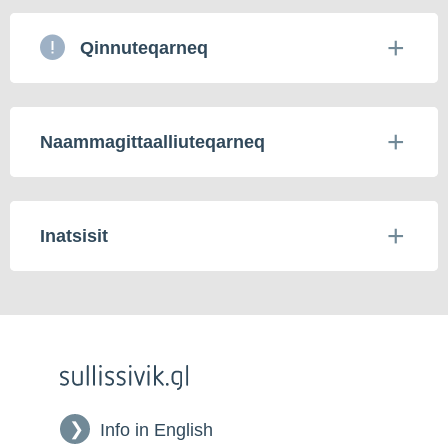
Qinnuteqarneq
Naammagittaalliuteqarneq
Inatsisit
Info in English