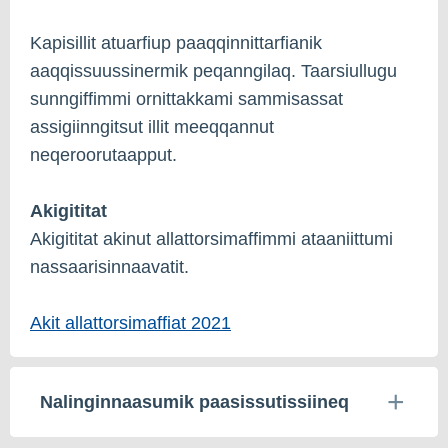
Kapisillit atuarfiup paaqqinnittarfianik
aaqqissuussinermik peqanngilaq. Taarsiullugu
sunngiffimmi ornittakkami sammisassat
assigiinngitsut illit meeqqannut
neqeroorutaapput.
Akigititat
Akigititat akinut allattorsimaffimmi ataaniittumi
nassaarisinnaavatit.
Akit allattorsimaffiat 2021
Nalinginnaasumik paasissutissiineq