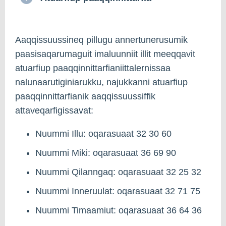
Aaqqissuussineq pillugu annertunerusumik
paasisaqarumaguit imaluunniit illit meeqqavit
atuarfiup paaqqinnittarfianiittalernissaa
nalunaarutiginiarukku, najukkanni atuarfiup
paaqqinnittarfianik aaqqissuussiffik
attaveqarfigissavat:
Nuummi Illu: oqarasuaat 32 30 60
Nuummi Miki: oqarasuaat 36 69 90
Nuummi Qilanngaq: oqarasuaat 32 25 32
Nuummi Inneruulat: oqarasuaat 32 71 75
Nuummi Timaamiut: oqarasuaat 36 64 36