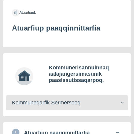
Atuartiguk
Atuarfiup paaqqinnittarfia
Kommunerisannuinnaq
aalajangersimasunik
paasissutissaqarpoq.
Kommunerisat
toqqaruk
Atuarfiup paaqqinnittarfia