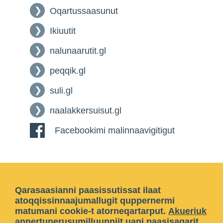
Oqartussaasunut
Ikiuutit
nalunaarutit.gl
peqqik.gl
suli.gl
naalakkersuisut.gl
Facebookimi malinnaavigitigut
Qarasaasianni paasissutissat ilaat
atoqqissinnaajumallugit quppernermi
matumani cookie-t atorneqartarput.
Akueriuk
annertunerusumilluunniit
uani paasisaqarit
.