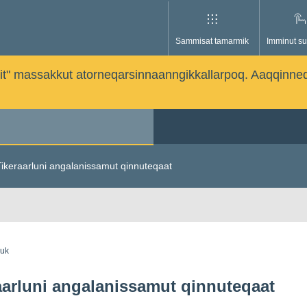
Sammisat tamarmik
Imminut su
issutit" massakkut atorneqarsinnaanngikkallarpoq. Aaqqinne
Tikeraarluni angalanissamut qinnuteqaat
guk
aarluni angalanissamut qinnuteqaat