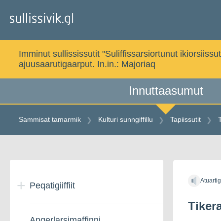
Gå
til
indholdet
Imminut sullississutit "Suliffissarsiortunut ikiorsi
ajuusaarutigaarput. In.in.:
Majoriaq
Innuttaasumut
Sammisat tamarmik
Kulturi sunngiffillu
Tapiissutit
Gå
til
Atuarti
indholdet
Peqatigiiffiit
Tiker
Angerlarsimaffinni
Peqatigiiffiit –