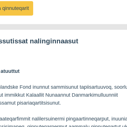
qinnuteqarit
ssutissat nalinginnaasut
atuuttut
andske Fond inunnut sammisunut tapiisartuuvoq, soorl
ut immikkut Kalaallit Nunaannut Danmarkimulluunniit
ssamut pisariaqartitsisunut.
ateqarfimmit nalilersuinermi pingaartinneqarput, inuuni
ssisimaneq, qinnuteqarnermut aammalu qinnuteqartut uki