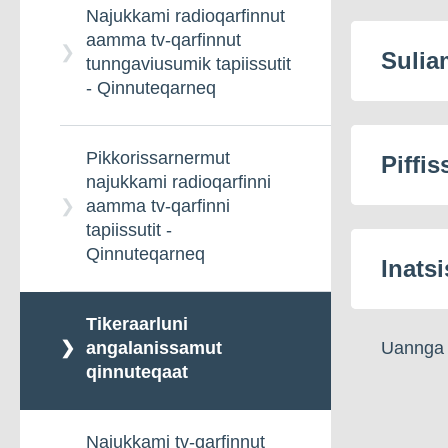
Najukkami radioqarfinnut
aamma tv-qarfinnut
Sulia
tunngaviusumik tapiissutit
- Qinnuteqarneq
Pikkorissarnermut
Piffis
najukkami radioqarfinni
aamma tv-qarfinni
tapiissutit -
Qinnuteqarneq
Inatsi
Tikeraarluni
Uannga a
angalanissamut
qinnuteqaat
Najukkami tv-qarfinnut