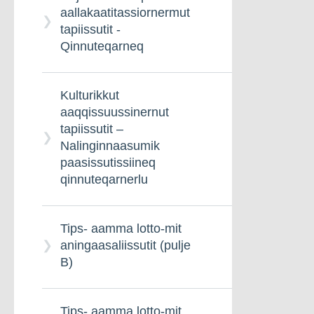
aallakaatitassiornermut
tapiissutit -
Qinnuteqarneq
Kulturikkut
aaqqissuussinernut
tapiissutit –
Nalinginnaasumik
paasissutissiineq
qinnuteqarnerlu
Tips- aamma lotto-mit
aningaasaliissutit (pulje
B)
Tips- aamma lotto-mit