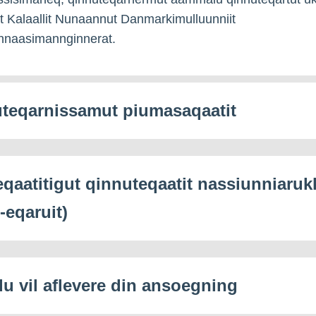
it Kalaallit Nunaannut Danmarkimulluunniit
innaasimannginnerat.
teqarnissamut piumasaqaatit
eqaatitigut qinnuteqaatit nassiunniaruk
-eqaruit)
du vil aflevere din ansoegning