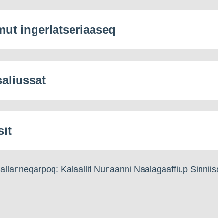
mut ingerlatseriaaseq
saliussat
sit
llanneqarpoq: Kalaallit Nunaanni Naalagaaffiup Sinniis