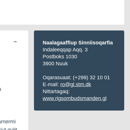
Naalagaaffiup Sinniisoqarfia
Indaleeqqap Aqq. 3
Postboks 1030
3900 Nuuk
Oqarasuaat:
(+299) 32 10 01
E-mail:
ro@gl.stm.dk
u
Nittartagaq:
www.rigsombudsmanden.gl
arnermi
ut qulit