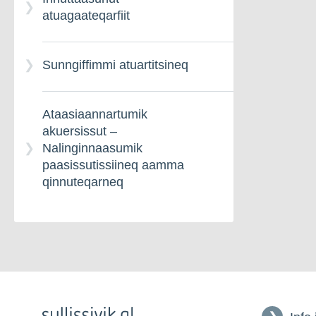
atuagaateqarfiit
Sunngiffimmi atuartitsineq
Ataasiaannartumik
akuersissut –
Nalinginnaasumik
paasissutissiineq aamma
qinnuteqarneq