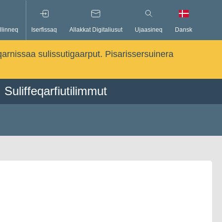
llinneq
Iserfissaq
Allakkat Digitaliusut
Ujaasineq
Dansk
qarnissaa sulissutigaarput. Pisarissersuinera
Suliffeqarfiutilimmut