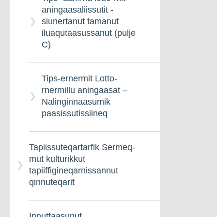
aningaasaliissutit -
siunertanut tamanut
iluaqutaasussanut (pulje
C)
Tips-ernermit Lotto-
rnermillu aningaasat –
Nalinginnaasumik
paasissutissiineq
Tapiissuteqartarfik Sermeq-
mut kulturikkut
tapiiffigineqarnissannut
qinnuteqarit
Innuttaasunut