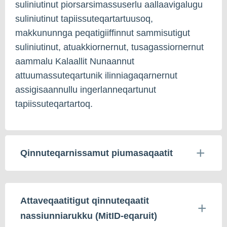
suliniutinut piorsarsimassuserlu aallaavigalugu
suliniutinut tapiissuteqartartuusoq,
makkununnga peqatigiiffinnut sammisutigut
suliniutinut, atuakkiornernut, tusagassiornernut
aammalu Kalaallit Nunaannut
attuumassuteqartunik ilinniagaqarnernut
assigisaannullu ingerlanneqartunut
tapiissuteqartartoq.
Qinnuteqarnissamut piumasaqaatit
Attaveqaatitigut qinnuteqaatit
nassiunniarukku (MitID-eqaruit)