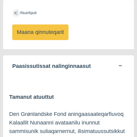
Atuartiguk
Maana qinnuteqarit
Paasissutissat nalinginnaasut
Tamanut atuuttut
Den Grønlandske Fond aningaasaateqarfiuvoq
Kalaallit Nunaanni avataanilu inunnut
sammisunik suliaqarnernut, ilisimatuussutsikkut