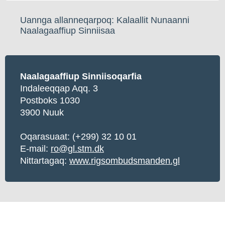
Uannga allanneqarpoq: Kalaallit Nunaanni
Naalagaaffiup Sinniisaa
Naalagaaffiup Sinniisoqarfia
Indaleeqqap Aqq. 3
Postboks 1030
3900 Nuuk
Oqarasuaat:
(+299) 32 10 01
E-mail:
ro@gl.stm.dk
Nittartagaq:
www.rigsombudsmanden.gl