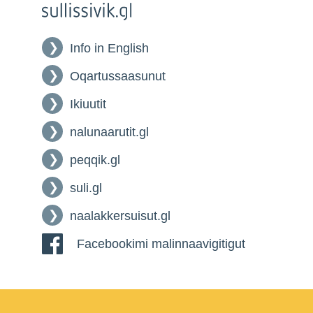
Info in English
Oqartussaasunut
Ikiuutit
nalunaarutit.gl
peqqik.gl
suli.gl
naalakkersuisut.gl
Facebookimi malinnaavigitigut