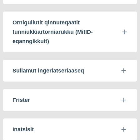
Ornigullutit qinnuteqaatit
tunniukkiartorniarukku (MitID-
eqanngikkuit)
Suliamut ingerlatseriaaseq
Frister
Inatsisit