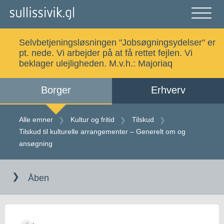
Gå
til
indholdet
Åben
og
Selvbetjeningsløsningen "Jobsøgningsydelser" er
luk
Søg
pt. nede. Vi arbejder på at få rettet fejlen. Vi
menu
beklager ulejligheden. M.v.h.:
Majoriaq
Borger
Erhverv
Alle emner
Selvbetjening
Alle emner
Kultur og fritid
Tilskud
Tilskud til kulturelle arrangementer – Generelt om og
Log ind
Digital Post
ansøgning
Gå
til
Åben
Kalaallisut
indholdet