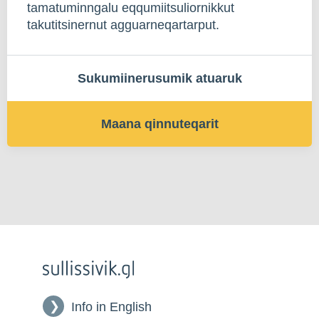
tamatuminngalu eqqumiitsuliornikkut
takutitsinernut agguarneqartarput.
Sukumiinerusumik atuaruk
Maana qinnuteqarit
Info in English