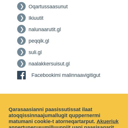
Oqartussaasunut
Ikiuutit
nalunaarutit.gl
peqqik.gl
suli.gl
naalakkersuisut.gl
Facebookimi malinnaavigitigut
Qarasaasianni paasissutissat ilaat
atoqqissinnaajumallugit quppernermi
matumani cookie-t atorneqartarput.
Akueriuk
annertunerusumilluunniit
uani paasisaqarit
.