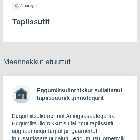
Atuartiguk
Tapiissutit
Maannakkut atuuttut
Eqqumiitsuliornikkut sulialinnut
tapiissutinik qinnuteqarit
Eqqumiitsuliornermut Aningaasaateqarfik
Eqqumiitsuliornikkut sulialinnut tapiissutit
agguaanneqartarput pingaarnertut
inuussutissarsiutigalugu eqqumiitsuliornermik