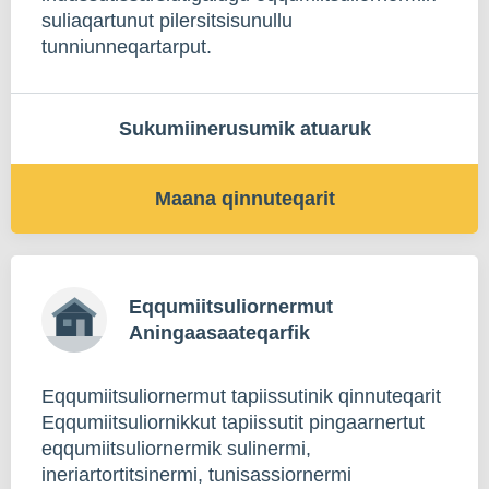
suliaqartunut pilersitsisunullu
tunniunneqartarput.
Sukumiinerusumik atuaruk
Maana qinnuteqarit
Eqqumiitsuliornermut
Aningaasaateqarfik
Eqqumiitsuliornermut tapiissutinik qinnuteqarit
Eqqumiitsuliornikkut tapiissutit pingaarnertut
eqqumiitsuliornermik sulinermi,
ineriartortitsinermi, tunisassiornermi