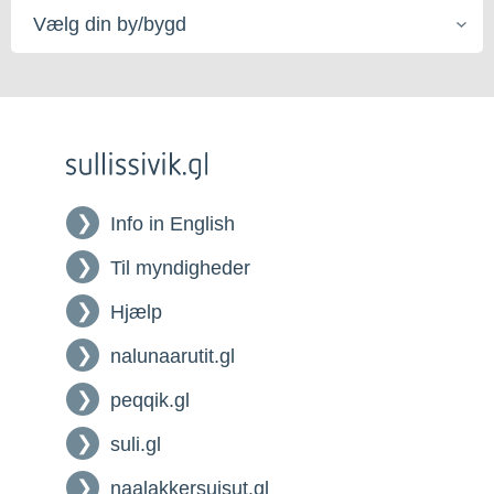
Vælg
din
by/bygd
Info in English
Til myndigheder
Hjælp
nalunaarutit.gl
peqqik.gl
suli.gl
naalakkersuisut.gl