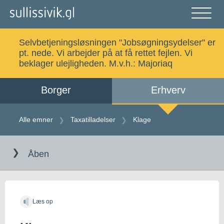
Gå
til
indholdet
Åben
og
Selvbetjeningsløsningen "Jobsøgningsydelser" er
luk
Søg
pt. nede. Vi arbejder på at få rettet fejlen. Vi
menu
beklager ulejligheden. M.v.h.:
Majoriaq
Borger
Erhverv
Alle emner
Selvbetjening
Alle emner
Taxatilladelser
Klage
Gå
Log ind
Digital Post
til
Åben
indholdet
Kalaallisut
Læs op