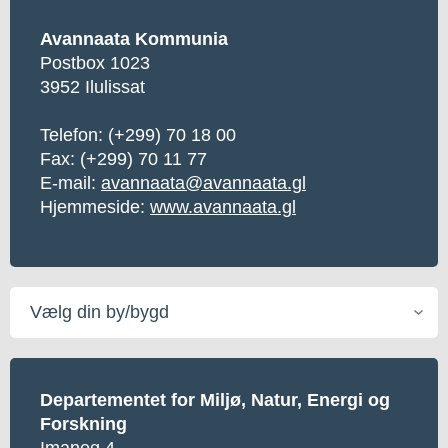
Avannaata Kommunia
Postbox 1023
3952 Ilulissat
Telefon:
(+299) 70 18 00
Fax: (+299) 70 11 77
E-mail:
avannaata@avannaata.gl
Hjemmeside:
www.avannaata.gl
Vælg
din
by/bygd
Departementet for Miljø, Natur, Energi og
Forskning
Imaneq 4