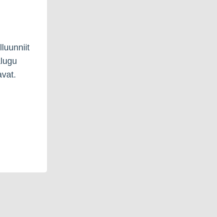
luunniit
alugu
vat.
,