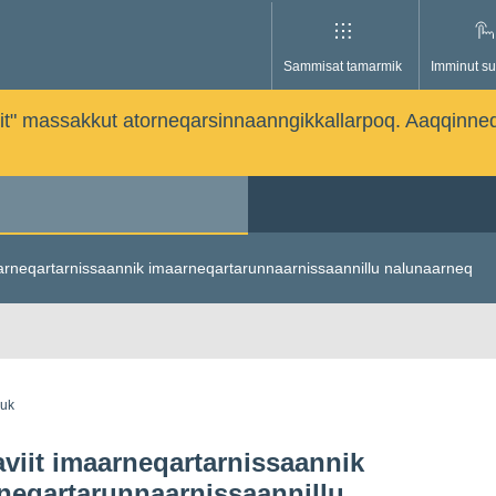
Sammisat tamarmik
Imminut su
issutit" massakkut atorneqarsinnaanngikkallarpoq. Aaqqinne
arneqartarnissaannik imaarneqartarunnaarnissaannillu nalunaarneq
guk
viit imaarneqartarnissaannik
neqartarunnaarnissaannillu