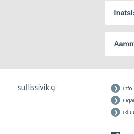
Inatsi
Aamma
Info
Oqar
Ikiuu