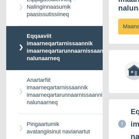
Nalinginnaasumik
nalun
paasissutissiineq
Maana
Eqqaaviit
imaarneqartarnissaannik
imaarneqartarunnaarnissaannillu
nalunaarneq
Anartarfiit
imaarneqartarnissaannik
imaarneqartarunnaarnissaannillu
nalunaarneq
Eq
im
Pingaartumik
avatangiisinut navianartut
na