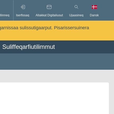
llinneq
Iserfissaq
Allakkat Digitaliusut
Ujaasineq
Dansk
qarnissaa sulissutigaarput. Pisarissersuinera
Suliffeqarfiutilimmut