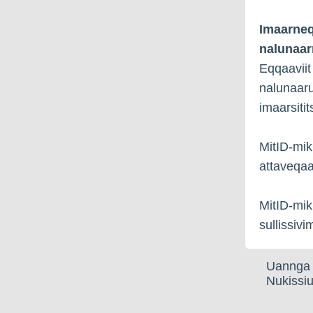
Imaarneq
nalunaar
Eqqaaviit
nalunaaru
imaarsiti
MitID-mi
attaveqaa
MitID-mik
sullissivi
Uannga 
Nukissiu