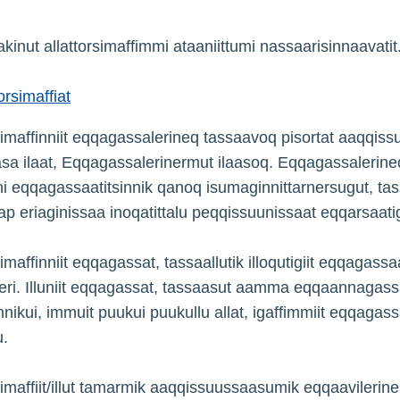
 akinut allattorsimaffimmi ataaniittumi nassaarisinnaavatit
torsimaffiat
imaffinniit eqqagassalerineq tassaavoq pisortat aaqqiss
asa ilaat, Eqqagassalerinermut ilaasoq. Eqqagassalerine
ni eqqagassaatitsinnik qanoq isumaginnittarnersugut, ta
tap eriaginissaa inoqatittalu peqqissuunissaat eq­qarsaatig
imaffinniit eqqagassat, tassaallutik illoqutigiit eqqagass
eri. Illuniit eqqagassat, tassaasut aamma eqqaannagassa
nnikui, immuit puukui puukullu allat, igaffimmiit eqqagass
u.
imaffiit/illut tamarmik aaqqissuussaasumik eqqaavilerine