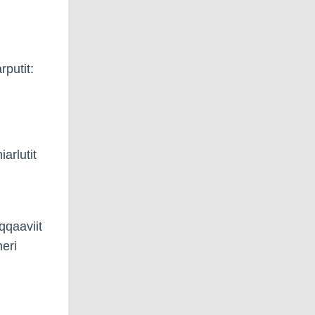
putit:
arlutit
qqaaviit
eri