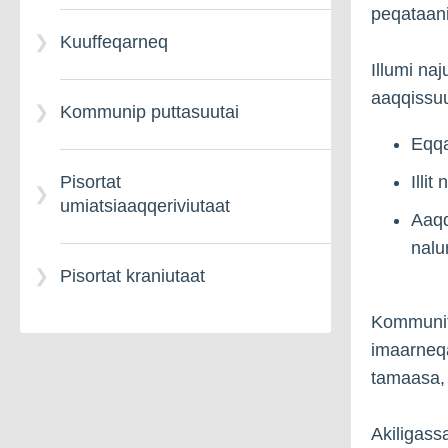
peqataani
Illuaqqanut immikkut
Kuuffeqarneq
tunngasut
Illumi na
aaqqissuu
Kommunip puttasuutai
Eqqa
Illi
Pisortat
umiatsiaaqqeriviutaat
Aaqq
nalu
Pisortat kraniutaat
Kommunit 
imaarneqa
tamaasa, 
Akiligass