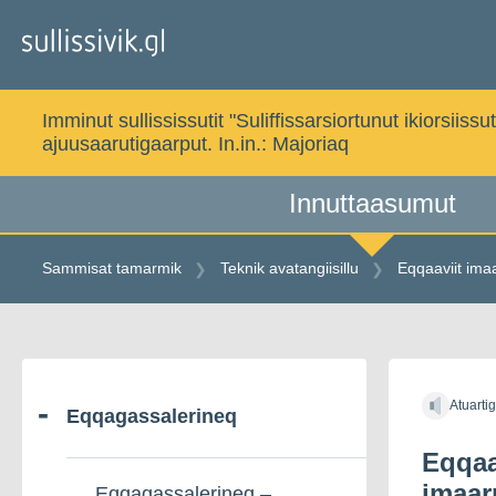
Gå
til
indholdet
Imminut sullississutit "Suliffissarsiortunut ikiorsi
ajuusaarutigaarput. In.in.:
Majoriaq
Innuttaasumut
Sammisat tamarmik
Teknik avatangiisillu
Eqqaaviit ima
Gå
til
Atuarti
indholdet
Eqqagassalerineq
Eqqaa
imaar
Eqqagassalerineq –