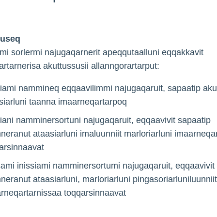
suseq
 sorlermi najugaqarnerit apeqqutaalluni eqqakkavit
rtarnerisa akuttussusii allanngorartarput:
siami nammineq eqqaavilimmi najugaqaruit, sapaatip ak
siarluni taanna imaarneqartarpoq
siani namminersortuni najugaqaruit, eqqaavivit sapaatip
neranut ataasiarluni imaluunniit marloriarluni imaarneqa
arsinnaavat
ami inissiami namminersortumi najugaqaruit, eqqaavivit
neranut ataasiarluni, marloriarluni pingasoriarluniluunniit
rneqartarnissaa toqqarsinnaavat