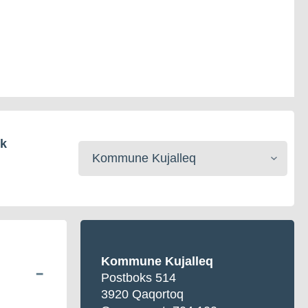
ik
Kommunerisat
toqqaruk
Kommune Kujalleq
Postboks 514
3920 Qaqortoq