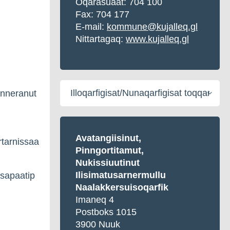
Oqarasuaat:
704 100
Fax: 704 177
E-mail:
kommune@kujalleq.gl
Nittartagaq:
www.kujalleq.gl
Illoqarfigisat/Nunaqarfigisat
unneranut
toqqaruk
Avatangiisinut,
rtarnissaa
Pinngortitamut,
Nukissiuutinut
Ilisimatusarnermullu
 sapaatip
Naalakkersuisoqarfik
Imaneq 4
Postboks 1015
3900 Nuuk