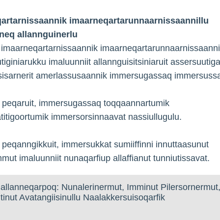
artarnissaannik imaarneqartarunnaarnissaannillu
neq allannguinerlu
 imaarneqartarnissaannik imaarneqartarunnaarnissaannil
tiginiarukku imaluunniit allannguisitsiniaruit assersuutig
tsisarnerit amerlassusaannik immersugassaq immersussa
k peqaruit, immersugassaq toqqaannartumik
titigoortumik immersorsinnaavat nassiullugulu.
 peqanngikkuit, immersukkat sumiiffinni innuttaasunut
mmut imaluunniit nunaqarfiup allaffianut tunniutissavat.
allanneqarpoq: Nunalerinermut, Imminut Pilersornermut
tinut Avatangiisinullu Naalakkersuisoqarfik