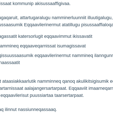
ssaat kommunip akisussaaffigivaa.
jugaqaruit, attartugaralugu namminerluunniit illuutigalugu,
ssaasumik Eqqaavilerinermut atatillugu pisussaaffialoqar
gassatit katersorlugit eqqaavimmut ikissavatit
t nammineq eqqaaveqarnissat isumagissavat
issuussaasumik eqqaavilerinermut nammineq ilanngunni
naassaatit
ataasiakkaarlutik namminneq qanoq akulikitsigisumik e
rtarnissaat aalajangersartarpaat. Eqqaaviit imaarneqarn
eqqaavilerisut puussiartaa taarsertarpaat.
aq ilinnut nassiunneqassaaq.