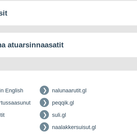
sit
 atuarsinnaasatit
 in English
nalunaarutit.gl
tussaasunut
peqqik.gl
tit
suli.gl
naalakkersuisut.gl