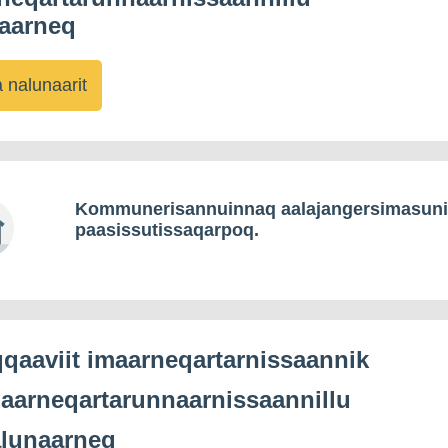
aarneq
 nalunaarit
Kommunerisannuinnaq aalajangersimasun
paasissutissaqarpoq.
qaaviit imaarneqartarnissaannik
aarneqartarunnaarnissaannillu
lunaarneq