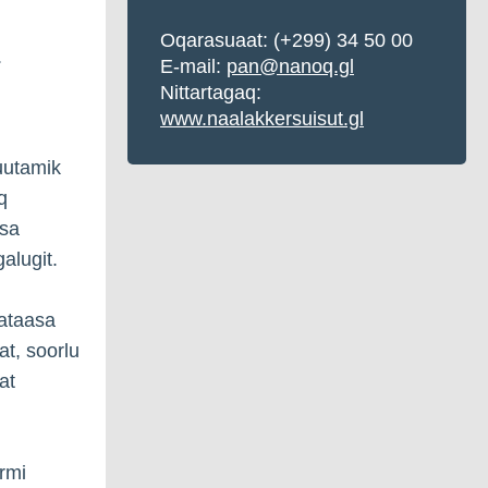
Oqarasuaat:
(+299) 34 50 00
.
E-mail:
pan@nanoq.gl
Nittartagaq:
www.naalakkersuisut.gl
uutamik
q
ssa
alugit.
aataasa
t, soorlu
at
rmi