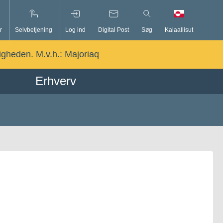
r
Selvbetjening
Log ind
Digital Post
Søg
Kalaallisut
ligheden. M.v.h.:
Majoriaq
Erhverv