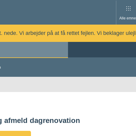
Alle emne
nede. Vi arbejder på at få rettet fejlen. Vi beklager ulej
n
og afmeld dagrenovation