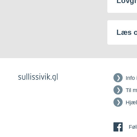
Lovgi
Læs 
Info
Til 
Hjæ
Føl