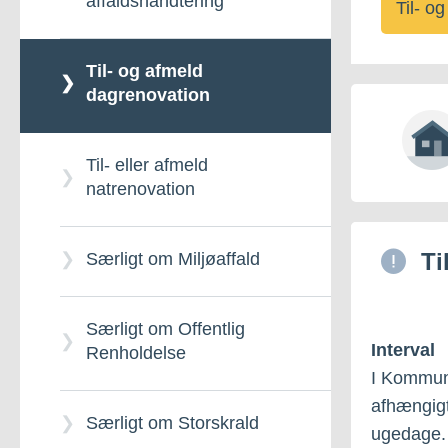
affaldshåndtering
Til- o
Til- og afmeld
dagrenovation
Til- eller afmeld
natrenovation
Ti
Særligt om Miljøaffald
Særligt om Offentlig
Interval
Renholdelse
I Kommun
afhængigt
Særligt om Storskrald
ugedage. 