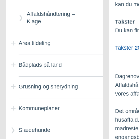
kan du mo
Affaldshåndtering –
Klage
Takster
Du kan fi
Arealtildeling
Takster 
Bådplads på land
Ansøgning om
arealtildeling
Dagrenova
Affaldshå
Grusning og snerydning
Bådplads på land –
vores aff
Arealtildeling
Ansøgning om
Kommuneplaner
Grusning og Snerydning
Det områd
Midlertidig arealtildeling
Bådplads på land –
– Generelt om
husaffald.
Generelt om
madrester
Slædehunde
Kommuneplaner –
engangsb
Arealtildeling – Ophør og
Grusning og Snerydning
Generelt om