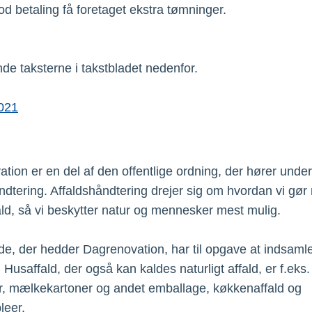
d betaling få foretaget ekstra tømninger.
nde taksterne i takstbladet nedenfor.
2021
tion er en del af den offentlige ordning, der hører under
ndtering. Affaldshåndtering drejer sig om hvordan vi gø
ald, så vi beskytter natur og mennesker mest mulig.
e, der hedder Dagrenovation, har til opgave at indsaml
 Husaffald, der også kan kaldes naturligt affald, er f.eks.
, mælkekartoner og andet emballage, køkkenaffald og
leer.