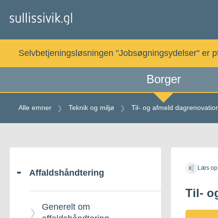
Gå
til
indholdet
Selvbetjeningsløsningen "Jobsøgningsydelser" er pt. 
Borger
Alle emner
Teknik og miljø
Til- og afmeld dagrenovatio
Gå
til
Læs op
indholdet
Affaldshåndtering
Til- 
Generelt om