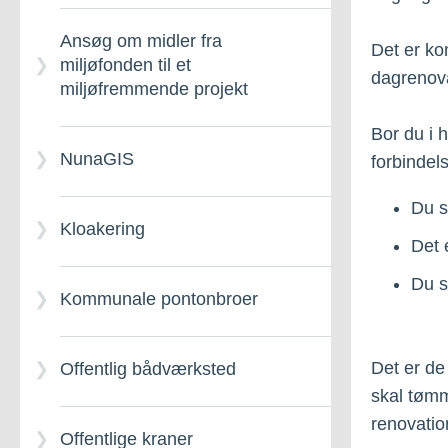
forlængelse
Bådplads på land – Klage
– Klage
Ansøg om midler fra
Det er ko
miljøfonden til et
Kommuneplaner –
dagrenov
miljøfremmende projekt
Arealtildeling – Særligt
Ændringer
om Hytter
Bor du i h
NunaGIS
forbinde
Du s
Kloakering
Det 
Du s
Kommunale pontonbroer
Det er de
Offentlig bådværksted
skal tømm
renovatio
Offentlige kraner