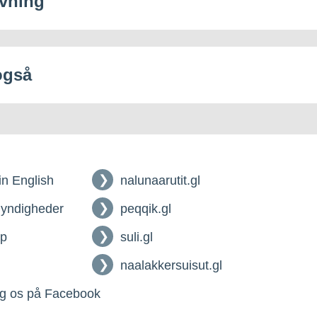
vning
også
 in English
nalunaarutit.gl
myndigheder
peqqik.gl
lp
suli.gl
naalakkersuisut.gl
g os på Facebook