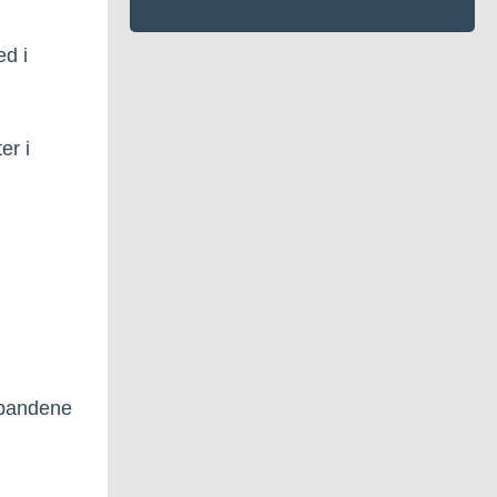
ed i
er i
spandene