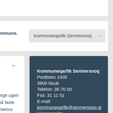
Vælg
kommune.
kommune
Kommuneqarfik Sermersooq
Postboks 1005
3900 Nuuk
Telefon:
36 70 00
ange ugen
Fax: 31 11 51
E-mail:
på faste
kommuneqarfik@sermersooq.gl
r behov