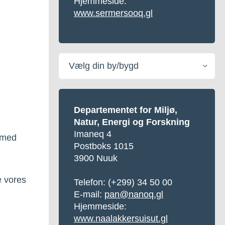
Hjemmeside:
www.sermersooq.gl
Vælg
din
by/bygd
Departementet for Miljø,
Natur, Energi og Forskning
Imaneq 4
r med
Postboks 1015
3900 Nuuk
e vores
Telefon:
(+299) 34 50 00
E-mail:
pan@nanoq.gl
Hjemmeside:
www.naalakkersuisut.gl