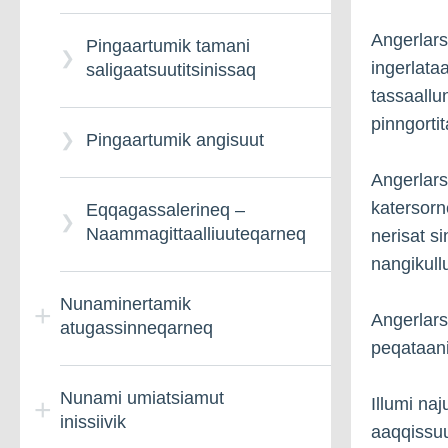
Angerlars
Pingaartumik tamani
ingerlata
saligaatsuutitsinissaq
tassaallu
pinngorti
Pingaartumik angisuut
Angerlars
katersorn
Eqqagassalerineq –
Naammagittaalliuuteqarneq
nerisat si
nangikull
Nunaminertamik
Angerlars
atugassinneqarneq
peqataani
Nunami umiatsiamut
Nunaminertamik
Illumi na
inissiivik
atugassinneqarnissamut
aaqqissuu
qinnuteqarneq