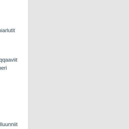
arlutit
qqaaviit
eri
luunniit