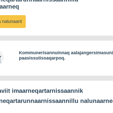
aarneq
 nalunaarit
Kommunerisannuinnaq aalajangersimasun
paasissutissaqarpoq.
viit imaarneqartarnissaannik
neqartarunnaarnissaannillu nalunaarn