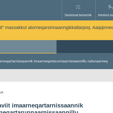
Sammisat tamarmik
Imminut su
issutit" massakkut atorneqarsinnaanngikkallarpoq. Aaqqinne
arneqartarnissaannik imaarneqartarunnaarnissaannillu nalunaarneq
guk
viit imaarneqartarnissaannik
neqartarunnaarnissaannillu