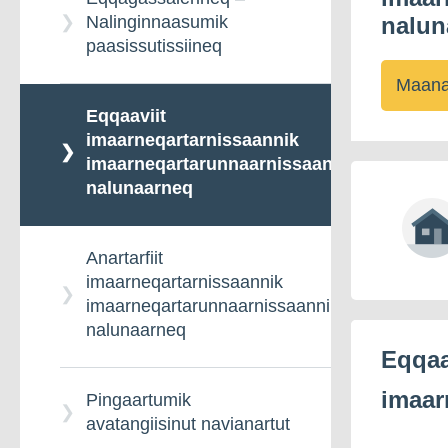
Nalinginnaasumik
nalun
paasissutissiineq
Maana
Eqqaaviit
imaarneqartarnissaannik
imaarneqartarunnaarnissaannillu
nalunaarneq
Anartarfiit
imaarneqartarnissaannik
imaarneqartarunnaarnissaannillu
nalunaarneq
Eqqaa
imaar
Pingaartumik
avatangiisinut navianartut