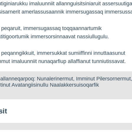
tiginiarukku imaluunniit allannguisitsiniaruit assersuutig
tsisarnerit amerlassusaannik immersugassaq immersussa
k peqaruit, immersugassaq toqqaannartumik
titigoortumik immersorsinnaavat nassiullugulu.
 peqanngikkuit, immersukkat sumiiffinni innuttaasunut
mmut imaluunniit nunaqarfiup allaffianut tunniutissavat.
allanneqarpoq: Nunalerinermut, Imminut Pilersornermut
tinut Avatangiisinullu Naalakkersuisoqarfik
sit