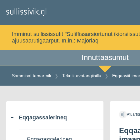
Gå
til
indholdet
Imminut sullississutit "Suliffissarsiortunut ikiorsi
ajuusaarutigaarput. In.in.:
Majoriaq
Innuttaasumut
Sammisat tamarmik
Teknik avatangiisillu
Eqqaaviit ima
Gå
til
Atuarti
indholdet
Eqqagassalerineq
Eqqaa
imaar
Eqqagassalerineq –