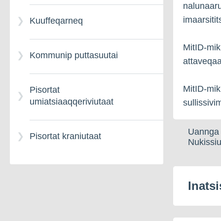
nalunaaru
Illuaqqanut immikkut
imaarsiti
Kuuffeqarneq
tunngasut
MitID-mi
Kommunip puttasuutai
attaveqaa
MitID-mik
Pisortat
umiatsiaaqqeriviutaat
sullissivi
Uannga 
Pisortat kraniutaat
Nukissiu
Inatsi