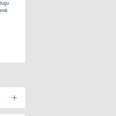
alugu
vat.
,