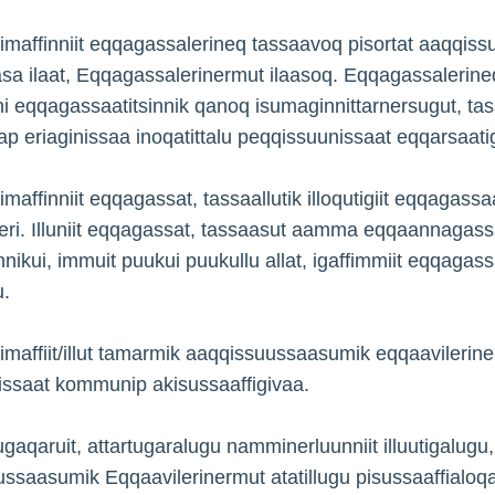
imaffinniit eqqagassalerineq tassaavoq pisortat aaqqiss
asa ilaat, Eqqagassalerinermut ilaasoq. Eqqagassalerine
ni eqqagassaatitsinnik qanoq isumaginnittarnersugut, ta
tap eriaginissaa inoqatittalu peqqissuunissaat eq­qarsaatig
imaffinniit eqqagassat, tassaallutik illoqutigiit eqqagass
eri. Illuniit eqqagassat, tassaasut aamma eqqaannagassa
nnikui, immuit puukui puukullu allat, igaffimmiit eqqagass
u.
imaffiit/illut tamarmik aaqqissuussaasumik eqqaavilerine
ssaat kommunip akisussaaffigivaa.
jugaqaruit, attartugaralugu namminerluunniit illuutigalugu,
ssaasumik Eqqaavilerinermut atatillugu pisussaaffialoqar