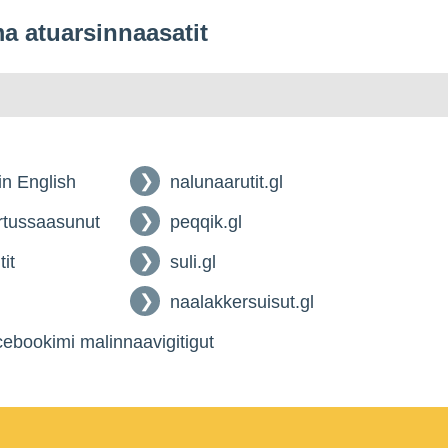
 atuarsinnaasatit
 in English
nalunaarutit.gl
tussaasunut
peqqik.gl
tit
suli.gl
naalakkersuisut.gl
ebookimi malinnaavigitigut