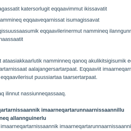
gassatit katersorlugit eqqaavimmut ikissavatit
t nammineq eqqaaveqarnissat isumagissavat
issuussaasumik eqqaavilerinermut nammineq ilanngunni
naassaatit
ataasiakkaarlutik namminneq qanoq akulikitsigisumik e
rtarnissaat aalajangersartarpaat. Eqqaaviit imaarneqarn
eqqaavilerisut puussiartaa taarsertarpaat.
aq ilinnut nassiunneqassaaq.
artarnissaannik imaarneqartarunnaarnissaannillu
neq allannguinerlu
 imaarneqartarnissaannik imaarneqartarunnaarnissaannil