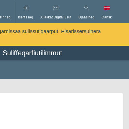
llinneq
Iserfissaq
Allakkat Digitaliusut
Ujaasineq
Dansk
qarnissaa sulissutigaarput. Pisarissersuinera
Suliffeqarfiutilimmut