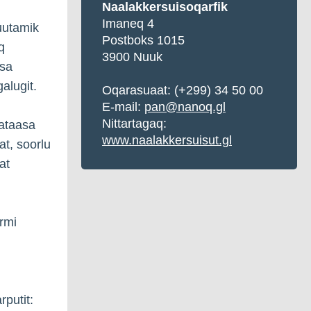
Naalakkersuisoqarfik
Imaneq 4
uutamik
Postboks 1015
q
3900 Nuuk
ssa
alugit.
Oqarasuaat:
(+299) 34 50 00
E-mail:
pan@nanoq.gl
Nittartagaq:
aataasa
www.naalakkersuisut.gl
t, soorlu
at
rmi
putit: