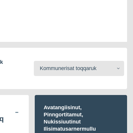
ik
Kommunerisat
toqqaruk
Avatangiisinut,
Pinngortitamut,
eq
Nukissiuutinut
Ilisimatusarnermullu