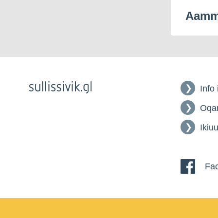
Aamma
Info
Oqar
Ikiuu
Fac