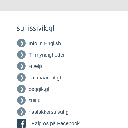
Info in English
Til myndigheder
Hjælp
nalunaarutit.gl
peqqik.gl
suli.gl
naalakkersuisut.gl
Følg os på Facebook