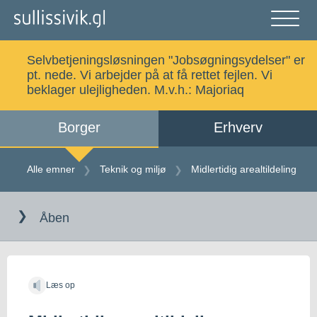
Gå
til
indholdet
Åben
og
Selvbetjeningsløsningen "Jobsøgningsydelser" er
luk
Søg
pt. nede. Vi arbejder på at få rettet fejlen. Vi
menu
beklager ulejligheden. M.v.h.:
Majoriaq
Borger
Erhverv
Alle emner
Selvbetjening
Alle emner
Teknik og miljø
Midlertidig arealtildeling
Gå
Log ind
Digital Post
til
Åben
indholdet
Kalaallisut
Læs op