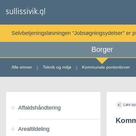
Gå
til
indholdet
Selvbetjeningsløsningen "Jobsøgningsydelser" er pt. 
Borger
Alle emner
Teknik og miljø
Kommunale pontonbroer
Gå
til
Læs op
indholdet
Affaldshåndtering
Komm
Arealtildeling
Generelt om