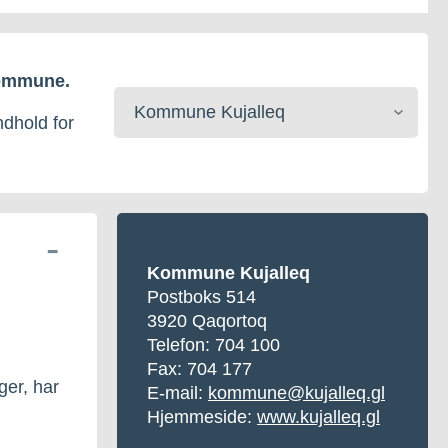
kommune.
Vælg
kommune
ndhold for
Kommune Kujalleq
Postboks 514
3920 Qaqortoq
Telefon:
704 100
Fax: 704 177
er, har
E-mail:
kommune@kujalleq.gl
Hjemmeside:
www.kujalleq.gl