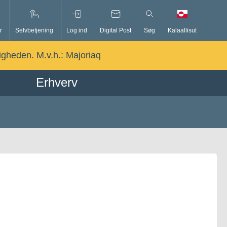
r
Selvbetjening
Log ind
Digital Post
Søg
Kalaallisut
ligheden. M.v.h.:
Majoriaq
Erhverv