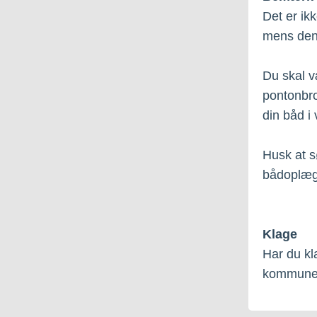
Det er ik
mens den 
Du skal v
pontonbro
din båd i 
Husk at s
bådoplæg
Klage
Har du kl
kommunek