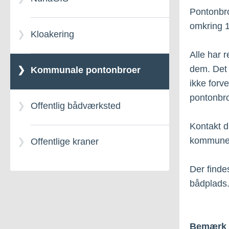
Pontonbro
Affaldshåndtering –
omkring 
Kloakering
Klage
Alle har 
dem. Det 
Kommunale pontonbroer
ikke forv
pontonbro
Offentlig bådværksted
Kontakt d
kommunen
Offentlige kraner
Der findes
bådplads.
Bemærk