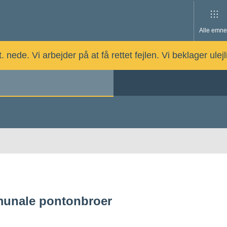
Alle emne
nede. Vi arbejder på at få rettet fejlen. Vi beklager ulej
unale pontonbroer