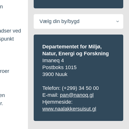
en
Vælg
din
by/bygd
ladser ved
spunkt
Departementet for Miljø,
Natur, Energi og Forskning
Imaneq 4
Postboks 1015
broer
3900 Nuuk
Telefon:
(+299) 34 50 00
E-mail:
pan@nanoq.gl
 en
Hjemmeside:
r.
www.naalakkersuisut.gl