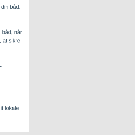
 din båd,
n båd, når
 at sikre
–
t lokale