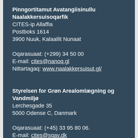
Pinngortitamut Avatangiisinullu
Naalakkersuisoqarfik
CITES-ip Allaffia
Postboks 1614
3900 Nuuk, Kalaallit Nunaat
Oqarasuaat: (+299) 34 50 00
E-mail:
cites@nanoq.gl
Nittartagaq:
www.naalakkersuisut.gl/
Styrelsen for Grøn Arealomlægning og
Vandmiljø
Lerchesgade 35
5000 Odense C, Danmark
Oqarasuaat: (+45) 33 95 80 06.
E-mail:
cites@sgav.dk