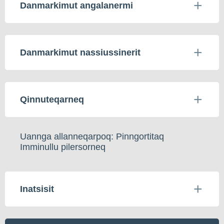
Danmarkimut angalanermi
Danmarkimut nassiussinerit
Qinnuteqarneq
Uannga allanneqarpoq: Pinngortitaq
Imminullu pilersorneq
Inatsisit