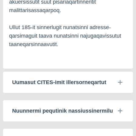
akuersissutit suut pisariaqartinneritit
malittarisassaqarpoq.
Ullut 185-it sinnerlugit nunatsinni adresse-
qarsimaguit taava nunatsinni najugaqavissutut
taaneqarsinnaavutit.
Uumasut CITES-imit illersorneqartut
Nuunnermi pequtinik nassiussinermilu