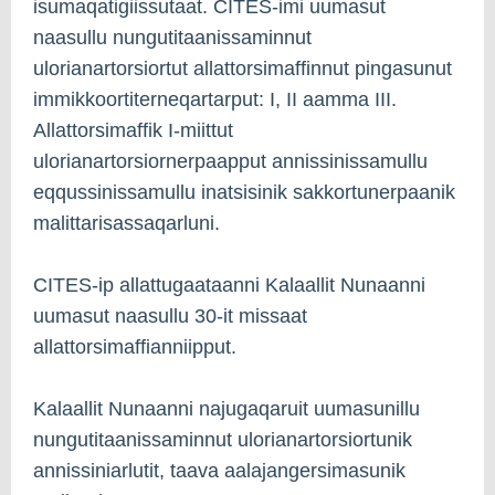
isumaqatigiissutaat. CITES-imi uumasut
naasullu nungutitaanissaminnut
ulorianartorsiortut allattorsimaffinnut pingasunut
immikkoortiterneqartarput: I, II aamma III.
Allattorsimaffik I-miittut
ulorianartorsiornerpaapput annissinissamullu
eqqussinissamullu inatsisinik sakkortunerpaanik
malittarisassaqarluni.
CITES-ip allattugaataanni Kalaallit Nunaanni
uumasut naasullu 30-it missaat
allattorsimaffianniipput.
Kalaallit Nunaanni najugaqaruit uumasunillu
nungutitaanissaminnut ulorianartorsiortunik
annissiniarlutit, taava aalajangersimasunik