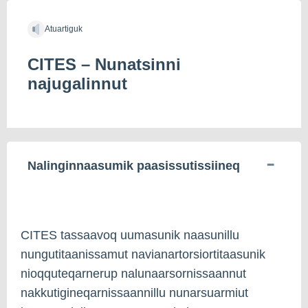
Atuartiguk
CITES – Nunatsinni
najugalinnut
Nalinginnaasumik paasissutissiineq
CITES tassaavoq uumasunik naasunillu
nungutitaanissamut navianartorsiortitaasunik
nioqquteqarnerup nalunaarsornissaannut
nakkutigineqarnissaannillu nunarsuarmiut