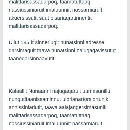
malittarisassaqarpoq, taamatuttaaq
nassiussiniaruit imaluunniit nassarniaruit
akuersissutit suut pisariaqartinneritit
malittarisassaqarpoq.
Ullut 185-it sinnerlugit nunatsinni adresse-
qarsimaguit taava nunatsinni najugaqavissutut
taaneqarsinnaavutit.
Kalaallit Nunaanni najugaqaruit uumasunillu
nungutitaanissaminnut ulorianartorsiortunik
annissiniarlutit, taava aalajangersimasunik
malittarisassaqarpoq, taamatuttaaq
nassiussiniaruit imaluunniit nassarniaruit