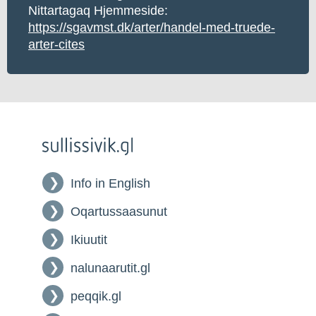
Nittartagaq Hjemmeside:
https://sgavmst.dk/arter/handel-med-truede-
arter-cites
Info in English
Oqartussaasunut
Ikiuutit
nalunaarutit.gl
peqqik.gl