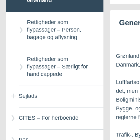
Grønland
Gener
Rettigheder som
flypassager – Person,
bagage og aflysning
Grønland 
Rettigheder som
Danmark, 
flypassager – Særligt for
handicappede
Luftfarts
det, men 
Sejlads
Boligminis
Bygge- og
reglerne f
CITES – For herboende
Sejlplaner
Trafik-, 
Pas
Sikkerhed til søs – Råd