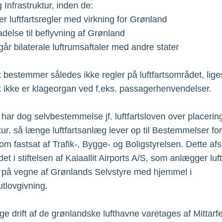
 Infrastruktur, inden de:
er luftfartsregler med virkning for Grønland
lladelse til beflyvning af Grønland
dgår bilaterale luftrumsaftaler med andre stater
t bestemmer således ikke regler på luftfartsområdet, lig
t ikke er klageorgan ved f.eks. passagerhenvendelser.
har dog selvbestemmelse jf. luftfartsloven over placering
tur, så længe luftfartsanlæg lever op til Bestemmelser for
som fastsat af Trafik-, Bygge- og Boligstyrelsen. Dette afs
et i stiftelsen af Kalaallit Airports A/S, som anlægger luf
 på vegne af Grønlands Selvstyre med hjemmel i
utlovgivning.
ge drift af de grønlandske lufthavne varetages af Mittarfeq