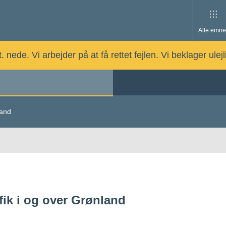
Alle emne
nede. Vi arbejder på at få rettet fejlen. Vi beklager ulej
land
afik i og over Grønland