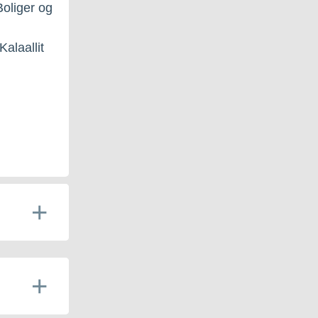
oliger og
alaallit