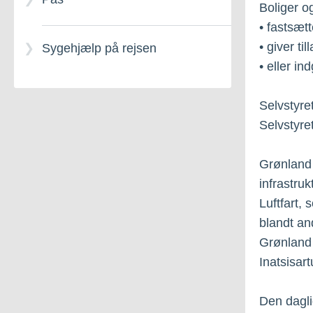
Boliger og
og krav
• fastsætt
• giver ti
Sygehjælp på rejsen
• eller in
Selvstyre
Selvstyre
Grønland 
infrastruk
Luftfart, 
blandt and
Grønland
Inatsisart
Den dagli