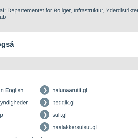
af: Departementet for Boliger, Infrastruktur, Yderdistrikte
ab
også
 in English
nalunaarutit.gl
myndigheder
peqqik.gl
lp
suli.gl
naalakkersuisut.gl