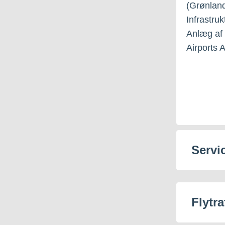
(Grønland
Infrastruk
Anlæg af 
Airports 
Servi
Flytr