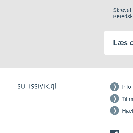
Skrevet 
Beredsk
Læs 
Info
Til 
Hjæ