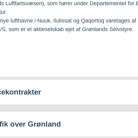
s Luftfartsvæsen), som hører under Departementet for B
tur.
nye lufthavne i Nuuk, Ilulissat og Qaqortoq varetages af K
A/S, som er et aktieselskab ejet af Grønlands Selvstyre.
cekontrakter
afik over Grønland