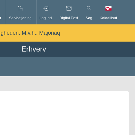
r
Selvbetjening
Log ind
Digital Post
Søg
Kalaallisut
ligheden. M.v.h.:
Majoriaq
Erhverv