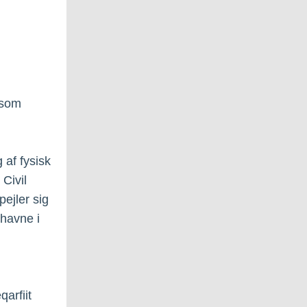
esom
 af fysisk
 Civil
pejler sig
thavne i
arfiit