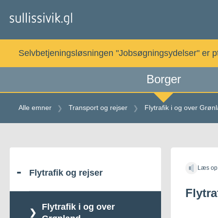
Gå
til
indholdet
Selvbetjeningsløsningen "Jobsøgningsydelser" er pt. 
Borger
Alle emner
Transport og rejser
Flytrafik i og over Grøn
Gå
til
Læs op
indholdet
Flytrafik og rejser
Flytr
Flytrafik i og over