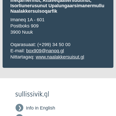
Ineqarnermut, A
ttaveqaasersuutinut,
Isorliunerusunut Upalungaarsimanermullu
Naalakkersuisoqarfik
Imaneq 1A - 601
Postboks 909
3900 Nuuk
Oqarasuaat:
(+299) 34 50 00
E-mail:
box909@nanoq.gl
Nittartagaq:
www.naalakkersuisut.gl
Info in English