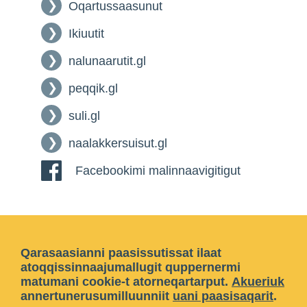
Oqartussaasunut
Ikiuutit
nalunaarutit.gl
peqqik.gl
suli.gl
naalakkersuisut.gl
Facebookimi malinnaavigitigut
Qarasaasianni paasissutissat ilaat
atoqqissinnaajumallugit quppernermi
matumani cookie-t atorneqartarput.
Akueriuk
annertunerusumilluunniit
uani paasisaqarit
.