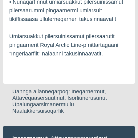
• Nunaqarfinnut umiarsuakkut pilersuinissamut
pilersaarummi pingaarnermi umiarsuit
tikiffissaasa ullulerneqarneri takusinnaavatit
Umiarsuakkut pilersuinissamut pilersaarutit
pingaarnerit Royal Arctic Line-p nittartagaani
”Ingerlaarfiit” nalaanni takusinnaavatit.
Uannga allanneqarpoq: Ineqarnermut,
Attaveqaasersuutinut, Isorliunerusunut
Upalungaarsimanermullu
Naalakkersuisoqarfik