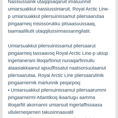
Nassiussanik utaqqisaqaruit imaluunniit
umiarsuakkut nassiussiniaruit, Royal Arctic Line-
p umiarsuakkut pilersuinissamut pilersaarutaa
pingaarneq misissorukku pitsaasuussaaq,
taamaalillutit utaqqilussinnassanngilatit.
Umiarsuakkut pilersuinissamut pilersaarut
pingaarneq tassaavoq Royal Arctic Line-p ukiup
ingerlanerani illoqarfinnut nunaqarfinnullu
ataasiakkaanut apuuffissatut naatsorsuutaanut
pilersaarutaa. Royal Arctic Line pilersaarutinik
pingaarnernik marlunnik peqarpoq:
• Umiarsuakkut pilersuinissamut pilersaarummi
pingaarnermi Atlantikoq ikaarlugu aamma
illoqarfiit akornanni umiarsuit ingerlaffissaasa
ullulerneqarneri takusinnaavatit