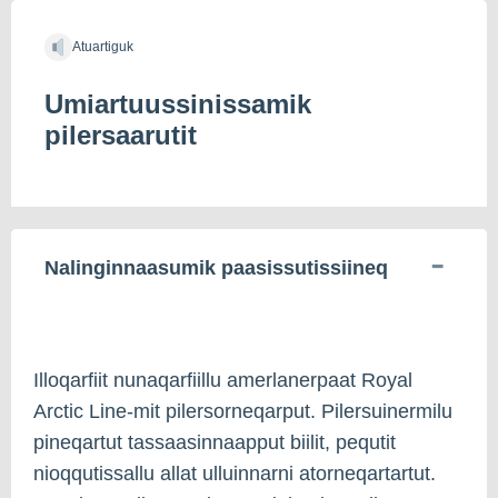
Atuartiguk
Umiartuussinissamik
pilersaarutit
Nalinginnaasumik paasissutissiineq
Illoqarfiit nunaqarfiillu amerlanerpaat Royal
Arctic Line-mit pilersorneqarput. Pilersuinermilu
pineqartut tassaasinnaapput biilit, pequtit
nioqqutissallu allat ulluinnarni atorneqartartut.