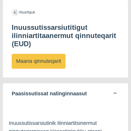
Atuartiguk
Inuussutissarsiutitigut
ilinniartitaanermut qinnuteqarit
(EUD)
Maana qinnuteqarit
Paasissutissat nalinginnaasut
Inuussutissarsiutinik ilinniartitsinermut