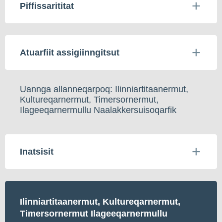
Piffissarititat
Atuarfiit assigiinngitsut
Uannga allanneqarpoq: Ilinniartitaanermut,
Kultureqarnermut, Timersornermut,
Ilageeqarnermullu Naalakkersuisoqarfik
Inatsisit
Ilinniartitaanermut, Kultureqarnermut,
Timersornermut Ilageeqarnermullu