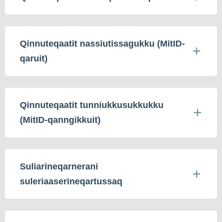
Qinnuteqaatit nassiutissagukku (MitID-
qaruit)
Qinnuteqaatit tunniukkusukkukku
(MitID-qanngikkuit)
Suliarineqarnerani
suleriaaserineqartussaq