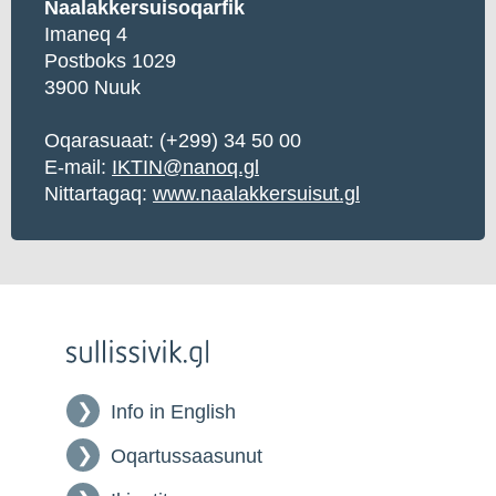
Naalakkersuisoqarfik
Imaneq 4
Postboks 1029
3900 Nuuk
Oqarasuaat: (+299) 34 50 00
E-mail:
IKTIN@nanoq.gl
Nittartagaq:
www.naalakkersuisut.gl
Info in English
Oqartussaasunut