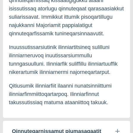
qinnuteqarnissaq kissaatigigukku ataani
isissutissaq atorlugu qinnuteqaat qarasaasiakkut
suliarissavat. Immikkut ittumik pisoqartillugu
najukkanni Majoriamit pappialatigut
qinnuteqarfissamik tunineqarsinnaavutit.
Inuussutissarsiutinik ilinniartitsineq sulilluni
ilinniarneruvoq inuutissarsiummullu
tunngasuulluni. Ilinniarfik suliffillu ilinniartuuffik
nikerartumik ilinniarnermi najorneqartarput.
Qitiusumik ilinniarfiit ilaanni nunatsinniittumi
ilinniarfimmiittoqartarpoq. Ilinniarfinnut
takussutissiaq matuma ataaniittoq takuuk.
Qinnuteqarnissamut piumasaqaatit