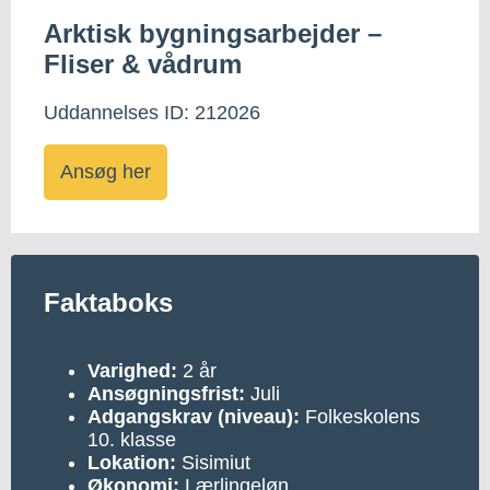
Arktisk bygningsarbejder –
Fliser & vådrum
Uddannelses ID: 212026
Ansøg her
Faktaboks
Varighed:
2 år
Ansøgningsfrist:
Juli
Adgangskrav (niveau):
Folkeskolens
10. klasse
Lokation:
Sisimiut
Økonomi:
Lærlingeløn