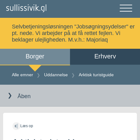
Gå
til
indholdet
Åben
og
Selvbetjeningsløsningen "Jobsøgningsydelser" er
luk
Søg
pt. nede. Vi arbejder på at få rettet fejlen. Vi
menu
beklager ulejligheden. M.v.h.:
Majoriaq
Borger
Erhverv
Alle emner
Selvbetjening
Alle emner
Uddannelse
Arktisk turistguide
Gå
Log ind
Digital Post
til
Åben
indholdet
Kalaallisut
Læs op