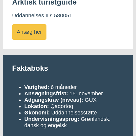
Arktisk turistguide
Uddannelses ID: 580051
Ansøg her
Faktaboks
Varighed:
6 måneder
Ansøgningsfrist:
15. november
Adgangskrav (niveau):
GUX
Lokation:
Qaqortoq
Økonomi:
Uddannelsesstøtte
Undervisningssprog:
Grønlandsk,
dansk og engelsk