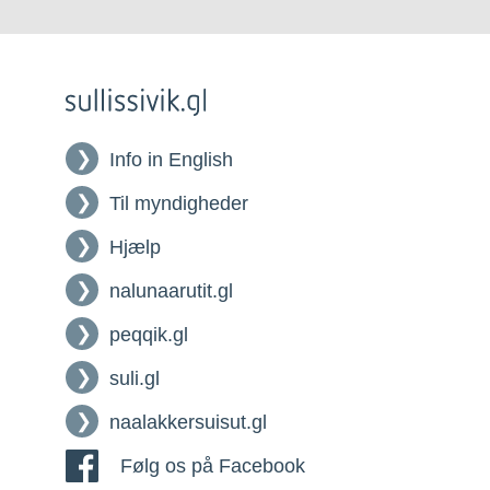
Info in English
Til myndigheder
Hjælp
nalunaarutit.gl
peqqik.gl
suli.gl
naalakkersuisut.gl
Følg os på Facebook