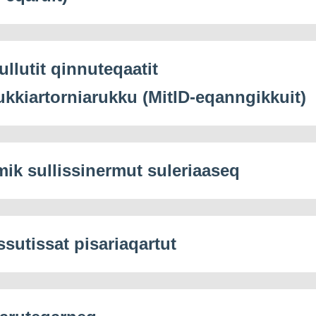
ullutit qinnuteqaatit
ukkiartorniarukku (MitID-eqanngikkuit)
mik sullissinermut suleriaaseq
ssutissat pisariaqartut