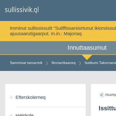
Gå
til
indholdet
Imminut sullississutit "Suliffissarsiortunut ikiorsi
ajuusaarutigaarput. In.in.:
Majoriaq
Innuttaasumut
Sammisat tamarmik
Ilinniartitaaneq
Issittumi Takornari
Gå
til
Atuarti
indholdet
Efterskolerneq
Issit
Højskole
Danmarkimi