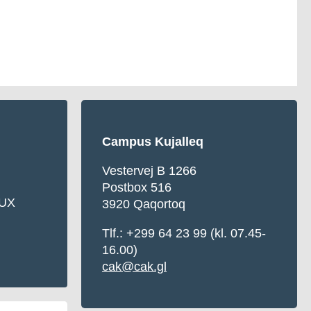
Campus Kujalleq
Vestervej B 1266
Postbox 516
UX
3920 Qaqortoq
Tlf.: +299 64 23 99 (kl. 07.45-
16.00)
cak@cak.gl