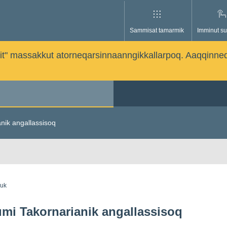
Sammisat tamarmik
Imminut su
issutit" massakkut atorneqarsinnaanngikkallarpoq. Aaqqinne
anik angallassisoq
guk
tumi Takornarianik angallassisoq