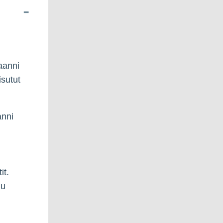
aanni
isutut
anni
it.
lu