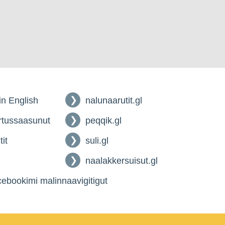
 in English
nalunaarutit.gl
tussaasunut
peqqik.gl
tit
suli.gl
naalakkersuisut.gl
ebookimi malinnaavigitigut