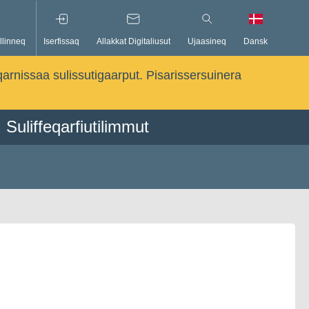
llinneq
Iserfissaq
Allakkat Digitaliusut
Ujaasineq
Dansk
qarnissaa sulissutigaarput. Pisarissersuinera
Suliffeqarfiutilimmut