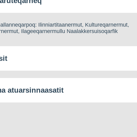
aruteqarneq
llanneqarpoq: Ilinniartitaanermut, Kultureqarnermut,
nermut, Ilageeqarnermullu Naalakkersuisoqarfik
sit
 atuarsinnaasatit