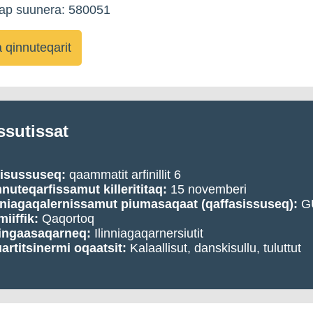
kap suunera: 580051
qinnuteqarit
ssutissat
visussuseq:
qaammatit arfinillit 6
nuteqarfissamut killerititaq:
15 novemberi
nniagaqalernissamut piumasaqaat (qaffasissuseq):
G
iiffik:
Qaqortoq
ingaasaqarneq:
Ilinniagaqarnersiutit
artitsinermi oqaatsit:
Kalaallisut, danskisullu, tuluttut