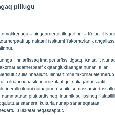
iagaq pillugu
tamakkerlugu – pingaarnertut illoqarfinni – Kalaallit Nun
aqarnerpaaffiup nalaani Issittumi Takornarianik angallass
linnut.
nga ilinniarfissaq ima periarfissiitigaaq, Kalaallit Nuna
 takornariaqarnerpaaffik qaangiukkaangat nunani allani
lerisutut sulisinnaallutit. Ilinniarfimmi takornarialerinerup
llu iluani oqaasilerinernik ilaatigut suliaqartassaatit,
lerinerullu iluani nutaajunerusunik isumassarsiortassallut
aammattaaq piujuartitsineq, inunnik sullissineq Kalaallil
qaluttuarisaanera, kulturia nunap sananeqaataa
eqartullu ukkatarineqassapput.