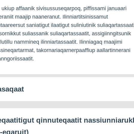
q ukiup affaanik sivisussuseqarpoq, piffissami januaari
eraniit maajip naaneranut. Ilinniartitsinissamut
taareersut saniatigut ilaatigut suliniutinik suliaqartassaati
rsornikkut suliassanik suliaqartassaatit, assigiinngitsunik
lutillu nammineq ilinniartassaatit. Ilinniagaq maajimi
neqartarmat, takornariaqarnerpaaffiup aallartinnerani
nngoriissaatit.
saqaat
eqaatitigut qinnuteqaatit nassiunniaruk
-eqaruit)