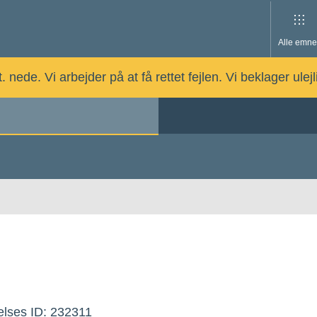
Alle emne
nede. Vi arbejder på at få rettet fejlen. Vi beklager ulej
lses ID: 232311