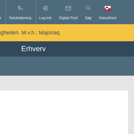
r
Selvbetjening
Log ind
Digital Post
Søg
Kalaallisut
ligheden. M.v.h.:
Majoriaq
Erhverv