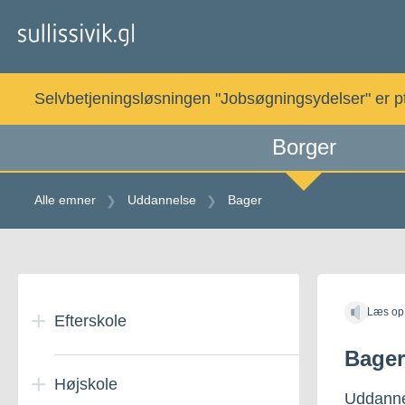
Gå
til
indholdet
Selvbetjeningsløsningen "Jobsøgningsydelser" er pt. 
Borger
Alle emner
Uddannelse
Bager
Gå
til
Læs op
indholdet
Efterskole
Bager
Højskole
Efterskoleophold i
Uddanne