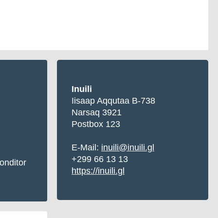
Inuili
Iisaap Aqqutaa B-738
Narsaq 3921
Postbox 123
E-Mail:
inuili@inuili.gl
+299 66 13 13
onditor
https://inuili.gl