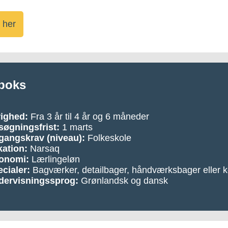
 her
boks
righed:
Fra 3 år til 4 år og 6 måneder
øgningsfrist:
1 marts
gangskrav (niveau):
Folkeskole
ation:
Narsaq
onomi:
Lærlingeløn
cialer:
Bagværker, detailbager, håndværksbager eller k
dervisningssprog:
Grønlandsk og dansk