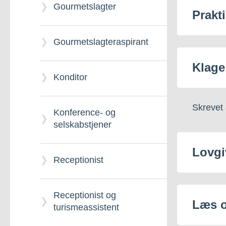
Gourmetslagter
Prakt
Krop og sundhed
GUX-S Sisimiut
Gourmetslagteraspirant
Klage
GUX-S Aasiaat
Konditor
GUX-P Science
Skrevet 
Konference- og
selskabstjener
Idrætslinjen
Lovgi
Receptionist
eGENK – Gymnasiale
suppleringsfag
Receptionist og
Læs 
turismeassistent
eGSK – Gymnasiale