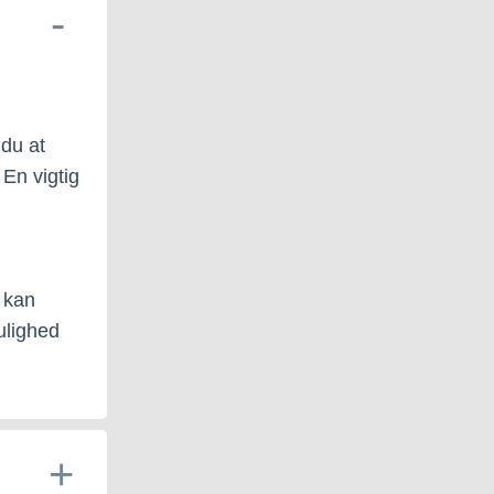
du at
En vigtig
 kan
ulighed