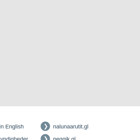
 in English
nalunaarutit.gl
myndigheder
peqqik.gl