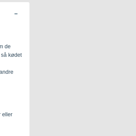
om de
 så kødet
 andre
 eller