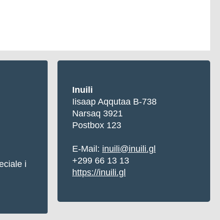
Inuili
Iisaap Aqqutaa B-738
Narsaq 3921
Postbox 123
E-Mail:
inuili@inuili.gl
+299 66 13 13
ciale i
https://inuili.gl