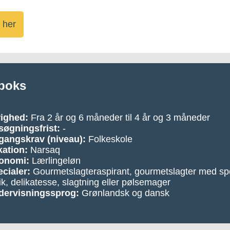
 her
boks
righed:
Fra 2 år og 6 måneder til 4 år og 3 måneder
øgningsfrist:
-
gangskrav (niveau):
Folkeskole
ation:
Narsaq
onomi:
Lærlingeløn
cialer:
Gourmetslagteraspirant, gourmetslagter med spe
ik, delikatesse, slagtning eller pølsemager
dervisningssprog:
Grønlandsk og dansk