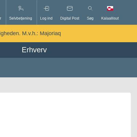
r
Selvbetjening
Log ind
Digital Post
Søg
Kalaallisut
ligheden. M.v.h.:
Majoriaq
Erhverv