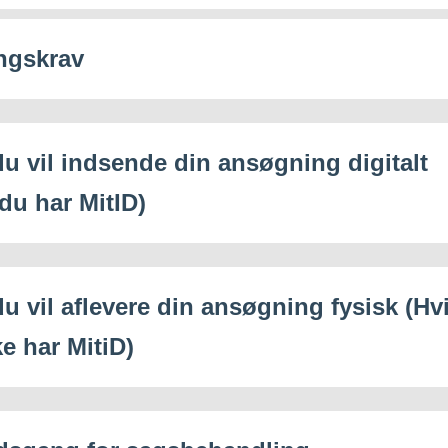
ngskrav
du vil indsende din ansøgning digitalt
 du har MitID)
du vil aflevere din ansøgning fysisk (Hv
e har MitiD)