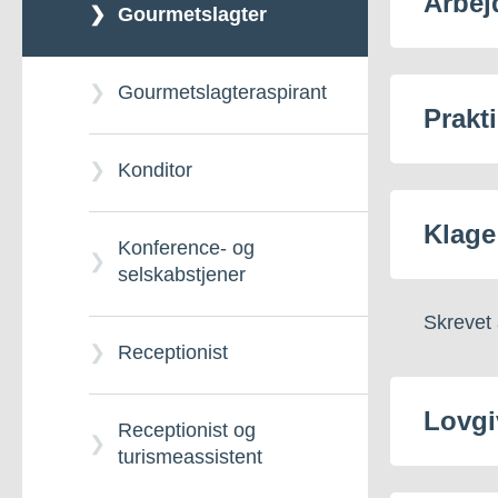
Arbej
Gourmetslagter
Krop og sundhed
GUX-S Sisimiut
Gourmetslagteraspirant
Prakt
GUX-S Aasiaat
Konditor
GUX-P Science
Klage
Konference- og
selskabstjener
Idrætslinjen
Skrevet 
Receptionist
eGENK – Gymnasiale
suppleringsfag
Lovgi
Receptionist og
turismeassistent
eGSK – Gymnasiale