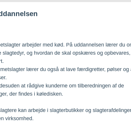
ddannelsen
etslagter arbejder med kød. På uddannelsen lærer du 
ge slagtedyr, og hvordan de skal opskæres og opbevares,
t.
etslagter lærer du også at lave færdigretter, pølser og
er.
desuden at rådgive kunderne om tilberedningen af de
er, der findes i køledisken.
agtere kan arbejde i slagterbutikker og slagterafdelinger
en virksomhed.