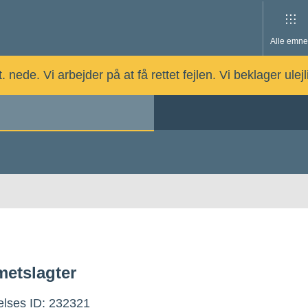
Alle emne
nede. Vi arbejder på at få rettet fejlen. Vi beklager ulej
etslagter
lses ID: 232321