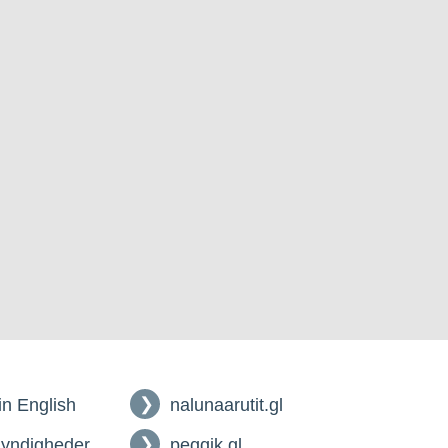
 in English
nalunaarutit.gl
myndigheder
peqqik.gl