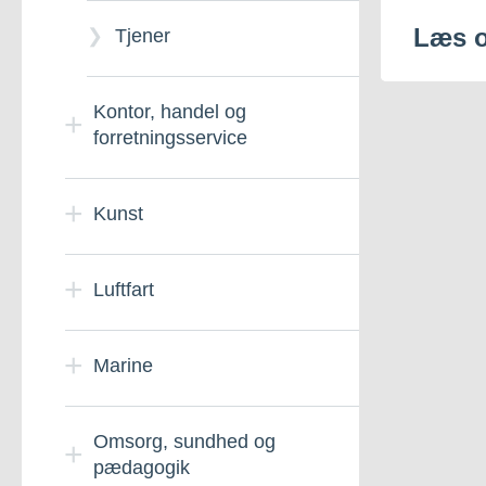
enkeltfag
Læs 
Tjener
Nordatlantisk gymnasium
Kontor, handel og
(NGK)
forretningsservice
E2-årig Kultur
Finansuddannelsen
Kunst
2-årig
MERX I
Grønlandske
Luftfart
studieforberedende
Nationaldragt
uddannelse
Uddannelse
MERX II
Cabin crew
Marine
e2-årig Science
TNI-administration
Trafikassistent
Erhvervsfiskeriets
Omsorg, sundhed og
grunduddannelses med
pædagogik