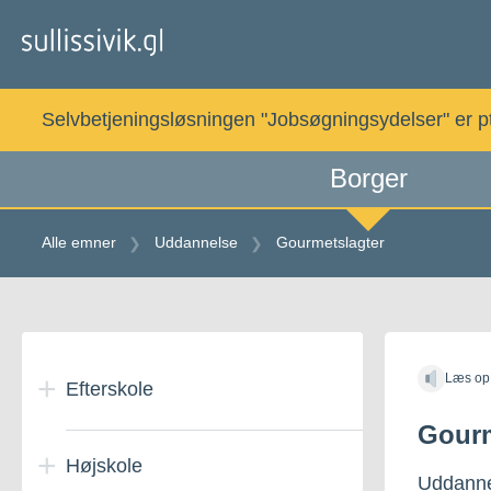
Gå
til
indholdet
Selvbetjeningsløsningen "Jobsøgningsydelser" er pt. 
Borger
Alle emner
Uddannelse
Gourmetslagter
Gå
til
Læs op
indholdet
Efterskole
Gourm
Højskole
Efterskoleophold i
Uddanne