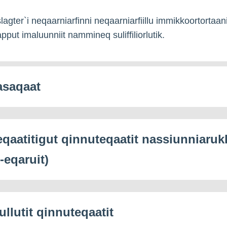
agter`i neqaarniarfinni neqaarniarfiillu immikkoortortaan
pput imaluunniit nammineq suliffiliorlutik.
saqaat
eqaatitigut qinnuteqaatit nassiunniaruk
-eqaruit)
ullutit qinnuteqaatit