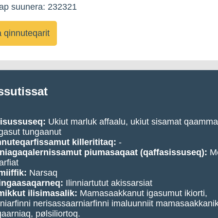
kap suunera: 232321
qinnuteqarit
ssutissat
visussuseq:
Ukiut marluk affaalu, ukiut sisamat qaammat
gasut tungaanut
nuteqarfissamut killerititaq:
-
nniagaqalernissamut piumasaqaat (qaffasissuseq):
Me
arfiat
iiffik:
Narsaq
ingaasaqarneq:
Ilinniartutut akissarsiat
ikkut ilisimasalik:
Mamasaakkanut igasumut ikiorti,
iniarfinni nerisassaarniarfinni imaluunniit mamasaakkani
aarniaq, pølsiliortoq.