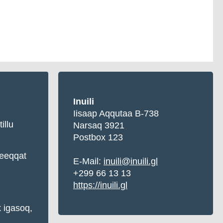
Inuili
Iisaap Aqqutaa B-738
illu
Narsaq 3921
Postbox 123
eqqat
E-Mail:
inuili@inuili.gl
+299 66 13 13
https://inuili.gl
k igasoq,