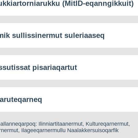
ukkiartorniarukku (MitID-eqanngikkuit)
mik sullissinermut suleriaaseq
ssutissat pisariaqartut
aruteqarneq
llanneqarpoq: Ilinniartitaanermut, Kultureqarnermut,
nermut, Ilageeqarnermullu Naalakkersuisoqarfik