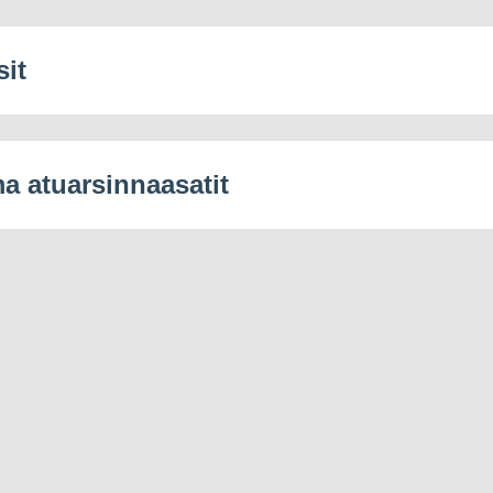
sit
 atuarsinnaasatit