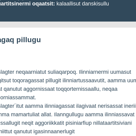
artitsinermi oqaatsit:
kalaallisut danskisullu
iagaq pillugu
agter neqaarniatut suliaqarpoq. Ilinniarnermi uumasut
gitsut toqoragassat pillugit ilinniartussaavutit, aamma u
t qanutut aggornissaat toqqorternissaallu, neqaa
gorniassammat.
agter´itut aamma ilinniagassat ilagivaat nerisassat inerii
mma mamartuliat allat. Ilanngullugu aamma ilinniassavat 
sallugit neqit aggoriikkatit pisiniarfiup nillataartitsiviani
ttut qanutut igasinnaanerlugit