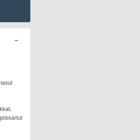
umasut
kkat,
pisisartut