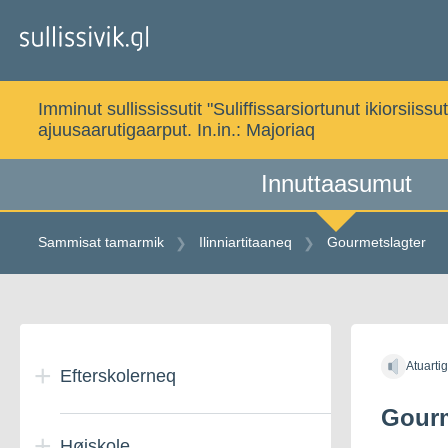
Gå
til
indholdet
Imminut sullississutit "Suliffissarsiortunut ikiorsi
ajuusaarutigaarput. In.in.:
Majoriaq
Innuttaasumut
Sammisat tamarmik
Ilinniartitaaneq
Gourmetslagter
Gå
til
Atuarti
indholdet
Efterskolerneq
Gourm
Højskole
Danmarkimi