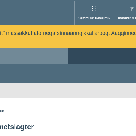
Sammisat tamarmik
Imminut su
issutit" massakkut atorneqarsinnaanngikkallarpoq. Aaqqinne
guk
etslagter