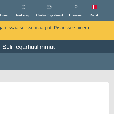
llinneq
Iserfissaq
Allakkat Digitaliusut
Ujaasineq
Dansk
qarnissaa sulissutigaarput. Pisarissersuinera
Suliffeqarfiutilimmut