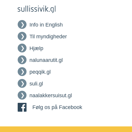
Info in English
Til myndigheder
Hjælp
nalunaarutit.gl
peqqik.gl
suli.gl
naalakkersuisut.gl
Følg os på Facebook