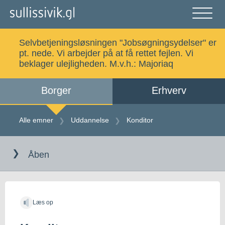
Gå
til
indholdet
Åben
og
Selvbetjeningsløsningen "Jobsøgningsydelser" er
luk
Søg
pt. nede. Vi arbejder på at få rettet fejlen. Vi
menu
beklager ulejligheden. M.v.h.:
Majoriaq
Borger
Erhverv
Alle emner
Selvbetjening
Alle emner
Uddannelse
Konditor
Gå
Log ind
Digital Post
til
Åben
indholdet
Kalaallisut
Læs op