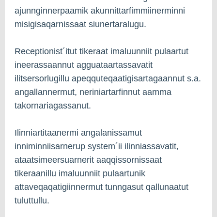
ajunnginnerpaamik akunnittarfimmiinerminni
misigisaqarnissaat siunertaralugu.
Receptionist´itut tikeraat imaluunniit pulaartut
ineerassaannut agguataartassavatit
ilitsersorlugillu apeqquteqaatigisartagaannut s.a.
angallannermut, neriniartarfinnut aamma
takornariagassanut.
Ilinniartitaanermi angalanissamut
inniminniisarnerup system´ii ilinniassavatit,
ataatsimeersuarnerit aaqqissornissaat
tikeraanillu imaluunniit pulaartunik
attaveqaqatigiinnermut tunngasut qallunaatut
tuluttullu.