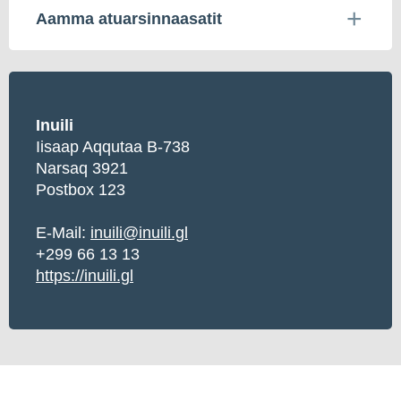
Aamma atuarsinnaasatit
Inuili
Iisaap Aqqutaa B-738
Narsaq 3921
Postbox 123
E-Mail:
inuili@inuili.gl
+299 66 13 13
https://inuili.gl