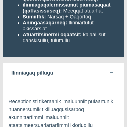
ilinniagaqalernissamut piumasaqaat
(qaffasissuseq):
Meeqqat atuarfiat
Sumiiffik:
Narsaq + Qaqortoq
Aningaasaqarneq:
Ilinniartutut
akissarsiat
Atuartitsinermi oqaatsit:
kalaallisut
danskisullu, tuluttullu
Ilinniagaq pillugu
Receptionisti tikeraanik imaluunniit pulaartunik
nuannersumik tikilluaqqusisarpoq
akunnittarfimmi imaluunniit
ataatsimeersuariartarfimmi ikiorlugillu