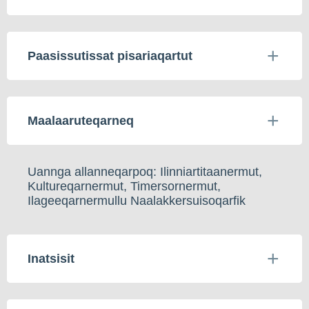
Paasissutissat pisariaqartut
Maalaaruteqarneq
Uannga allanneqarpoq: Ilinniartitaanermut,
Kultureqarnermut, Timersornermut,
Ilageeqarnermullu Naalakkersuisoqarfik
Inatsisit