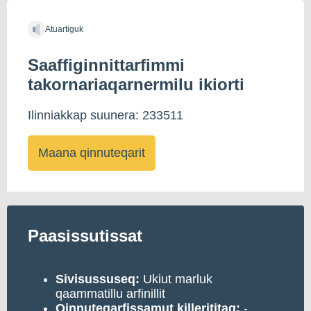
Atuartiguk
Saaffiginnittarfimmi
takornariaqarnermilu ikiorti
Ilinniakkap suunera: 233511
Maana qinnuteqarit
Paasissutissat
Sivisussuseq:
Ukiut marluk
qaammatillu arfinillit
Qinnuteqarfissamut killerititaq:
-