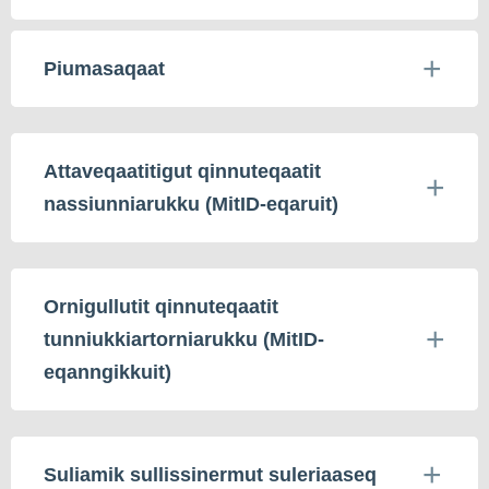
Piumasaqaat
Attaveqaatitigut qinnuteqaatit
nassiunniarukku (MitID-eqaruit)
Ornigullutit qinnuteqaatit
tunniukkiartorniarukku (MitID-
eqanngikkuit)
Suliamik sullissinermut suleriaaseq