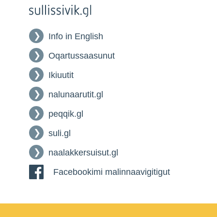
Info in English
Oqartussaasunut
Ikiuutit
nalunaarutit.gl
peqqik.gl
suli.gl
naalakkersuisut.gl
Facebookimi malinnaavigitigut