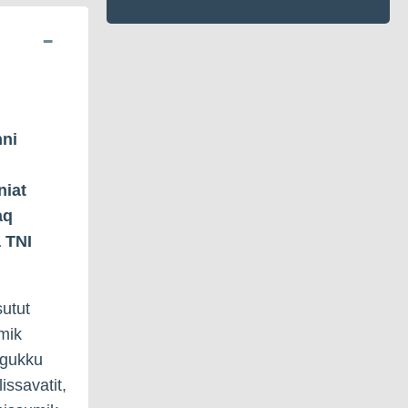
nni
niat
aq
 TNI
sutut
amik
ngukku
issavatit,