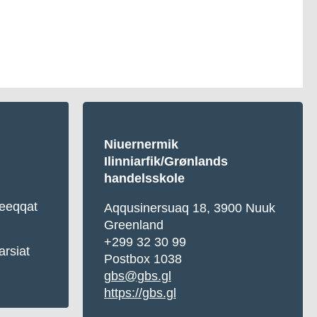
Niuernermik
Ilinniarfik/Grønlands
handelsskole
eqqat
Aqqusinersuaq 18, 3900 Nuuk
Greenland
+299 32 30 99
arsiat
Postbox 1038
gbs@gbs.gl
https://gbs.gl