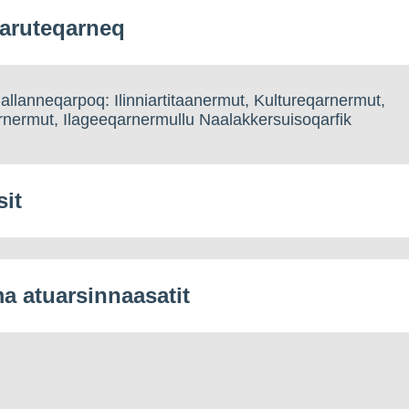
aruteqarneq
llanneqarpoq: Ilinniartitaanermut, Kultureqarnermut,
nermut, Ilageeqarnermullu Naalakkersuisoqarfik
sit
 atuarsinnaasatit