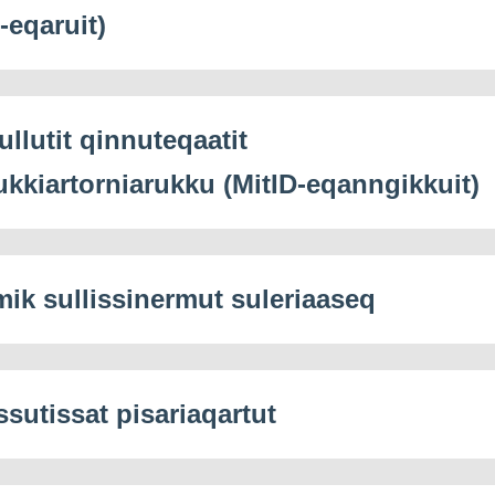
-eqaruit)
ullutit qinnuteqaatit
ukkiartorniarukku (MitID-eqanngikkuit)
mik sullissinermut suleriaaseq
ssutissat pisariaqartut