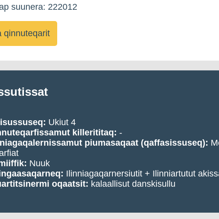
kap suunera: 222012
qinnuteqarit
ssutissat
visussuseq:
Ukiut 4
nuteqarfissamut killerititaq:
-
nniagaqalernissamut piumasaqaat (qaffasissuseq):
Me
arfiat
iiffik:
Nuuk
ingaasaqarneq:
Ilinniagaqarnersiutit + Ilinniartutut akiss
artitsinermi oqaatsit:
kalaallisut danskisullu