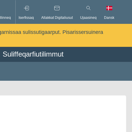
llinneq
Iserfissaq
Allakkat Digitaliusut
Ujaasineq
Dansk
qarnissaa sulissutigaarput. Pisarissersuinera
Suliffeqarfiutilimmut