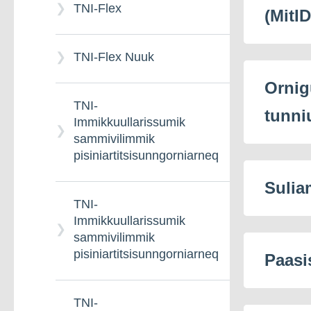
TNI-Flex
(MitID
Receptionisti
eGENK –
TNI-Flex Nuuk
Ilinniarnertuunngorniarfimmi
naammaqutissamik
Ornig
Saaffiginnittarfimmi
atuartitsissutit
takornariaqarnermilu
TNI-
tunni
ikiorti
Immikkuullarissumik
sammivilimmik
eGENK –
pisiniartitsisunngorniarneq
Ilinniarnertuunngorniarfimmi
Saqisoq
atuartitsissut ataaseq
Sulia
TNI-
Immikkuullarissumik
Atlantikup Avannaani
sammivilimmik
Ilinniarnertuunngorniarfik
pisiniartitsisunngorniarneq
(NGK)
Paasi
TNI-
e2-årig Kulturi