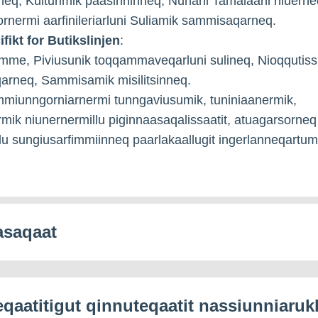
ineq, Kulturimik paasinninneq, Nunani Tamalaani niuerne
rnermi aarfinileriarluni Suliamik sammisaqarneq.
fikt for Butikslinjen
:
mme, Piviusunik toqqammaveqarluni sulineq, Nioqqutiss
qarneq, Sammisamik misilitsinneq.
immiunngorniarnermi tunngaviusumik, tuniniaanermik,
ermik niunernermillu piginnaasaqalissaatit, atuagarsorneq
ilu sungiusarfimmiinneq paarlakaallugit ingerlanneqartum
saqaat
eqaatitigut qinnuteqaatit nassiunniaruk