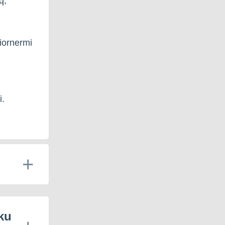
q,
iornermi
i.
ku