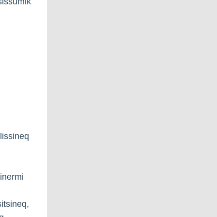
sissumik
lissineq
inermi
sitsineq,