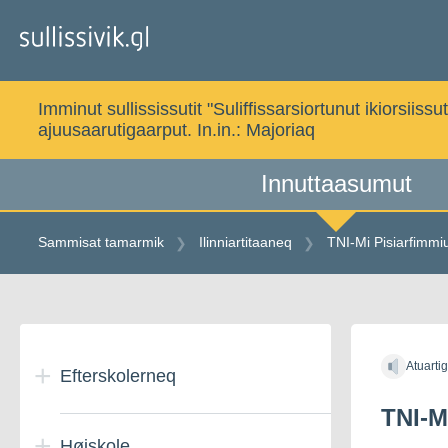
Gå
til
indholdet
Imminut sullississutit "Suliffissarsiortunut ikiorsi
ajuusaarutigaarput. In.in.:
Majoriaq
Innuttaasumut
Sammisat tamarmik
Ilinniartitaaneq
TNI-Mi Pisiarfimm
Gå
til
Atuarti
indholdet
Efterskolerneq
TNI-M
Højskole
Danmarkimi