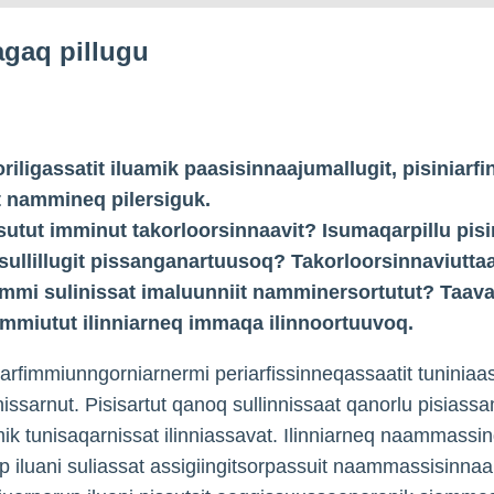
iagaq pillugu
oriligassatit iluamik paasisinnaajumallugit, pisiniarfi
t nammineq pilersiguk.
sutut imminut takorloorsinnaavit? Isumaqarpillu pisi
sullillugit pissanganartuusoq? Takorloorsinnaviutta
fimmi sulinissat imaluunniit namminersortutut? Taava
fimmiutut ilinniarneq immaqa ilinnoortuuvoq.
iarfimmiunngorniarnermi periarfissinneqassaatit tuniniaa
rnissarnut. Pisisartut qanoq sullinnissaat qanorlu pisiass
ik tunisaqarnissat ilinniassavat. Ilinniarneq naammassi
up iluani suliassat assigiingitsorpassuit naammassisinnaal