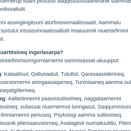
iuernerup iluani pissutsit aaqqissuussaaneranik siamma
nilissallutit.
nni assingiingitsuni atorfinissinnaalissaatit. Aammalu
rtutut inississinnaalissallutit imaluunniit niuertarfimmi
t.
uartitsineq ingerlasarpa?
siniarfimmiunngorniarnermi sammisassat ukuupput:
g
: Kalaallisut, Qallunaatut, Tuluttut, Qarasaasialerineq,
ssarsiornermi aningaasaqarneq, Tuniniaaneq aamma sul
uiaqatigiilerineq.
ag
: Aallartinnermi paasissutissiineq, naggataarnermi
issiineq, suliassat niuernermut tunngasut, Saqqummiuss
 Ilinniarnermi periuseq, Psykologi aamma sullissineq,
issanik pilersaarusiorneq, Avatagiisit isumalluutillu, Piler