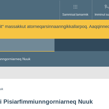
Sammisat tamarmik
Imminut su
issutit" massakkut atorneqarsinnaanngikkallarpoq. Aaqqinne
iunngorniarneq Nuuk
guk
i Pisiarfimmiunngorniarneq Nuuk