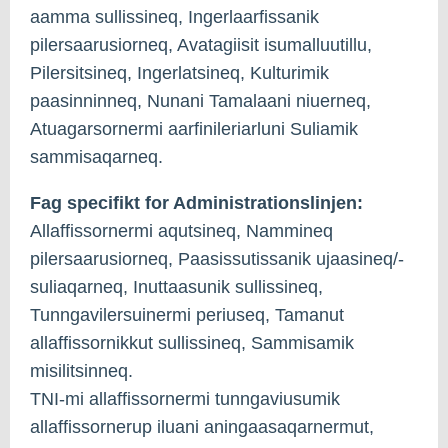
aamma sullissineq, Ingerlaarfissanik
pilersaarusiorneq, Avatagiisit isumalluutillu,
Pilersitsineq, Ingerlatsineq, Kulturimik
paasinninneq, Nunani Tamalaani niuerneq,
Atuagarsornermi aarfinileriarluni Suliamik
sammisaqarneq.
Fag specifikt for Administrationslinjen:
Allaffissornermi aqutsineq, Nammineq
pilersaarusiorneq, Paasissutissanik ujaasineq/-
suliaqarneq, Inuttaasunik sullissineq,
Tunngavilersuinermi periuseq, Tamanut
allaffissornikkut sullissineq, Sammisamik
misilitsinneq.
TNI-mi allaffissornermi tunngaviusumik
allaffissornerup iluani aningaasaqarnermut,