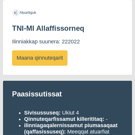
Atuartiguk
TNI-MI Allaffissorneq
Ilinniakkap suunera: 222022
Maana qinnuteqarit
Paasissutissat
Sivisussuseq:
Ukiut 4
Qinnuteqarfissamut killerititaq:
-
ilinniagaqalernissamut piumasaqaat
(qaffasissuseq):
Meeqqat atuarfiat