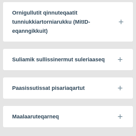
Ornigullutit qinnuteqaatit
tunniukkiartorniarukku (MitID-
eqanngikkuit)
Suliamik sullissinermut suleriaaseq
Paasissutissat pisariaqartut
Maalaaruteqarneq