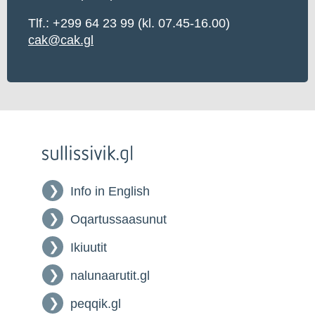
Tlf.: +299 64 23 99 (kl. 07.45-16.00)
cak@cak.gl
Info in English
Oqartussaasunut
Ikiuutit
nalunaarutit.gl
peqqik.gl