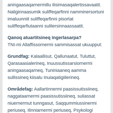
aningaasaqarnermillu ilisimasaqalertissavaatit.
Naliginnaasumik suliffeqarfinni namminersortuni
imaluunniit suliffeqarfinni pisortat
suliffeqarfiutaanni sulilersinnaassaatit.
Qanoq atuartitsineq ingerlasarpa?
TNI-mi Allaffissornermi sammisassat ukuupput:
Grundfag:
Kalaallisut, Qallunaatut, Tuluttut,
Qarasaasialerineq, Inuussutissarsiornermi
aningaasaqarneq, Tuniniaaneq aamma
sullissineq kiisalu Inuiaqatigiilerineq.
Områdefag:
Aallartinnermi paasissutissiineq,
naggataarnermi paasissutissiineq, suliassat
niuernermut tunngasut, Saqqummiussinermi
periuseq, Ilinniarnermi periuseq, Psykologi