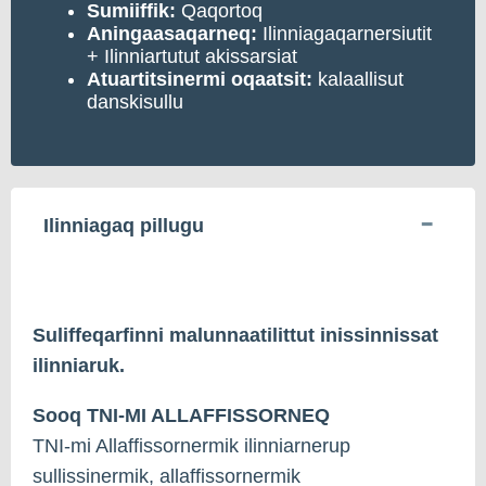
Sumiiffik:
Qaqortoq
Aningaasaqarneq:
Ilinniagaqarnersiutit
+ Ilinniartutut akissarsiat
Atuartitsinermi oqaatsit:
kalaallisut
danskisullu
Ilinniagaq pillugu
Suliffeqarfinni malunnaatilittut inissinnissat
ilinniaruk.
Sooq TNI-MI ALLAFFISSORNEQ
TNI-mi Allaffissornermik ilinniarnerup
sullissinermik, allaffissornermik