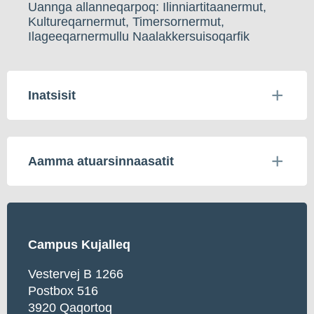
Uannga allanneqarpoq: Ilinniartitaanermut,
Kultureqarnermut, Timersornermut,
Ilageeqarnermullu Naalakkersuisoqarfik
Inatsisit
Aamma atuarsinnaasatit
Campus Kujalleq
Vestervej B 1266
Postbox 516
3920 Qaqortoq