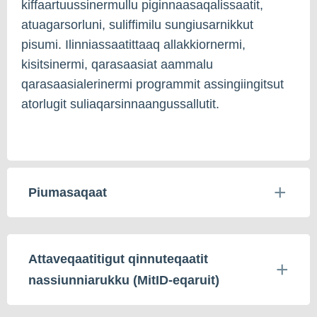
kiffaartuussinermullu piginnaasaqalissaatit,
atuagarsorluni, suliffimilu sungiusarnikkut
pisumi. Ilinniassaatittaaq allakkiornermi,
kisitsinermi, qarasaasiat aammalu
qarasaasialerinermi programmit assingiingitsut
atorlugit suliaqarsinnaangussallutit.
Piumasaqaat
Attaveqaatitigut qinnuteqaatit
nassiunniarukku (MitID-eqaruit)