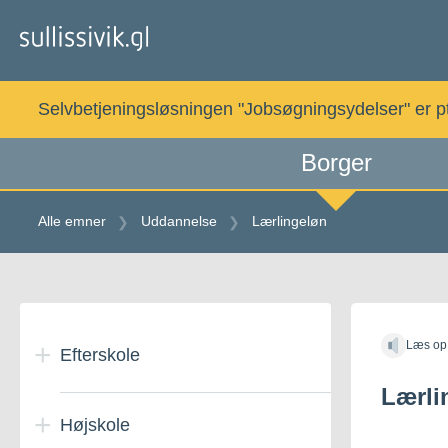
Gå
til
indholdet
Selvbetjeningsløsningen "Jobsøgningsydelser" er pt. 
Borger
Alle emner
Uddannelse
Lærlingeløn
Gå
til
Læs op
indholdet
Efterskole
Lærli
Højskole
Efterskoleophold i