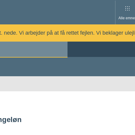
Alle emne
nede. Vi arbejder på at få rettet fejlen. Vi beklager ulej
ngeløn