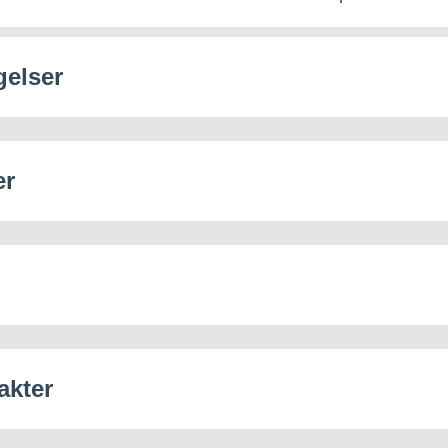
gelser
er
akter