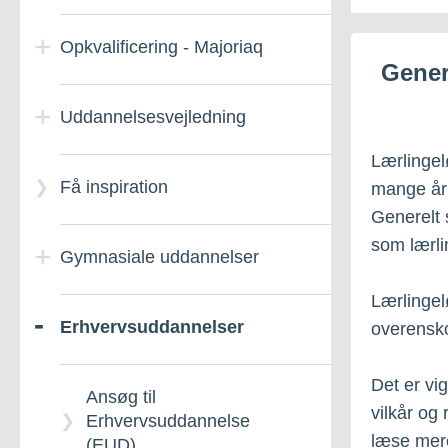
Danmark
Opkvalificering - Majoriaq
Højskoler i Danmark
Gener
Ansøg om tilskud til
efterskoleophold i
Uddannelsesvejledning
Folkeskolens
Danmark
afgangsprøve i Majoriaq
Lærlingel
(FA)
Få inspiration
Uddannelsesvejledning
mange år 
Ud- og hjemrejse,
efterskoleophold i
Generelt 
Opkvalificering hos
Danmark
som lærli
Gymnasiale uddannelser
Majoriaq
Lærlingel
Erhvervsuddannelser
Ansøg til den gymnasiale
overensko
Arbejds- og jobtræning
uddannelse (GUX)
Det er vig
Ansøg til
vilkår og
Den Kulturelle
Erhvervsuddannelse
læse mere
studieretning
(EUD)