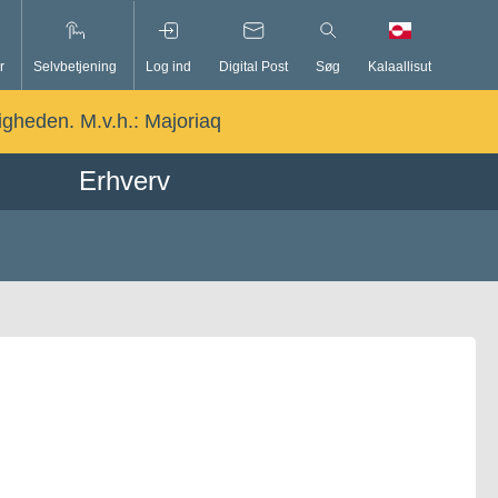
r
Selvbetjening
Log ind
Digital Post
Søg
Kalaallisut
ligheden. M.v.h.:
Majoriaq
Erhverv