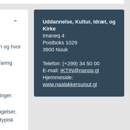
Uddannelse, Kultur, Idræt, og
Kirke
Imaneq 4
Postboks 1029
n og hvor
3900 Nuuk
faring
Telefon: (+299) 34 50 00
E-mail:
IKTIN@nanoq.gl
Hjemmeside:
www.naalakkersuisut.gl
inger.
ngelser,
typisk