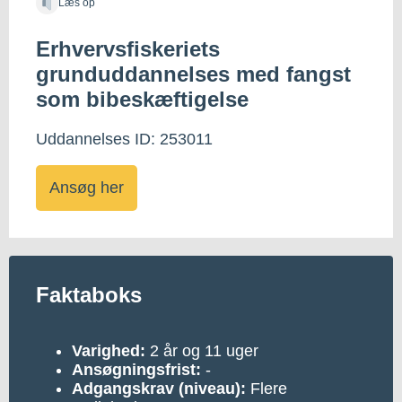
Læs op
Erhvervsfiskeriets
grunduddannelses med fangst
som bibeskæftigelse
Uddannelses ID: 253011
Ansøg her
Faktaboks
Varighed:
2 år og 11 uger
Ansøgningsfrist:
-
Adgangskrav (niveau):
Flere