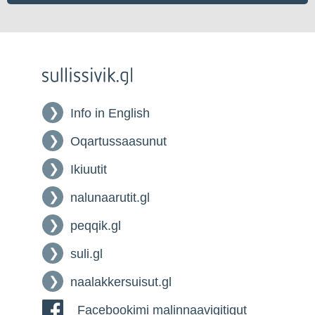
Info in English
Oqartussaasunut
Ikiuutit
nalunaarutit.gl
peqqik.gl
suli.gl
naalakkersuisut.gl
Facebookimi malinnaavigitigut