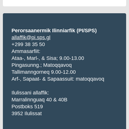
Perorsaanermik Ilinniarfik (PI/SPS)
allaffik@pi.sps.gl
+299 38 35 50
Ammasarfiit:
Ataa-, Marl-, & Sisa; 9.00-13.00
Pingasunng.; Matoqqavoq
Tallimanngorneq 9.00-12.00
Arf-, Sapaat- & Sapaassuit: matoqqavoq
Ilulissani allaffik:
Marralinnguaq 40 & 40B
Postboks 519
3952 Ilulissat