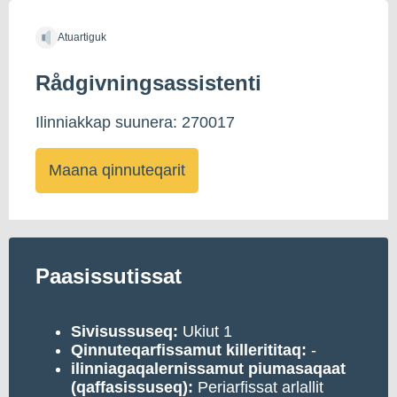
Atuartiguk
Rådgivningsassistenti
Ilinniakkap suunera: 270017
Maana qinnuteqarit
Paasissutissat
Sivisussuseq:
Ukiut 1
Qinnuteqarfissamut killerititaq:
-
ilinniagaqalernissamut piumasaqaat
(qaffasissuseq):
Periarfissat arlallit