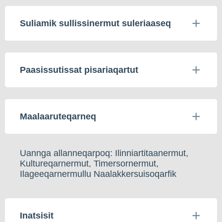
Suliamik sullissinermut suleriaaseq
Paasissutissat pisariaqartut
Maalaaruteqarneq
Uannga allanneqarpoq: Ilinniartitaanermut,
Kultureqarnermut, Timersornermut,
Ilageeqarnermullu Naalakkersuisoqarfik
Inatsisit