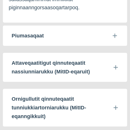
piginnaanngorsaasoqartarpoq.
Piumasaqaat
Attaveqaatitigut qinnuteqaatit
nassiunniarukku (MitID-eqaruit)
Ornigullutit qinnuteqaatit
tunniukkiartorniarukku (MitID-
eqanngikkuit)