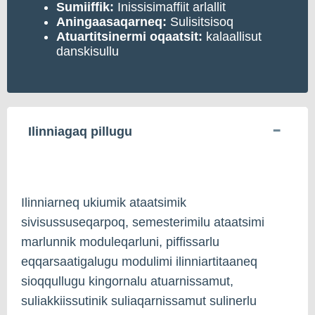
Sumiiffik:
Inissisimaffiit arlallit
Aningaasaqarneq:
Sulisitsisoq
Atuartitsinermi oqaatsit:
kalaallisut
danskisullu
Ilinniagaq pillugu
Ilinniarneq ukiumik ataatsimik
sivisussuseqarpoq, semesterimilu ataatsimi
marlunnik moduleqarluni, piffissarlu
eqqarsaatigalugu modulimi ilinniartitaaneq
sioqqullugu kingornalu atuarnissamut,
suliakkiissutinik suliaqarnissamut sulinerlu