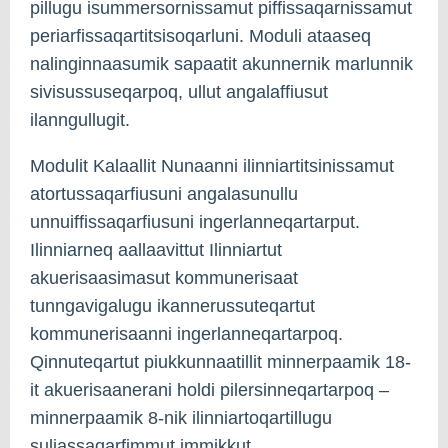
pillugu isummersornissamut piffissaqarnissamut
periarfissaqartitsisoqarluni. Moduli ataaseq
nalinginnaasumik sapaatit akunnernik marlunnik
sivisussuseqarpoq, ullut angalaffiusut
ilanngullugit.
Modulit Kalaallit Nunaanni ilinniartitsinissamut
atortussaqarfiusuni angalasunullu
unnuiffissaqarfiusuni ingerlanneqartarput.
Ilinniarneq aallaavittut Ilinniartut
akuerisaasimasut kommunerisaat
tunngavigalugu ikannerussuteqartut
kommunerisaanni ingerlanneqartarpoq.
Qinnuteqartut piukkunnaatillit minnerpaamik 18-
it akuerisaanerani holdi pilersinneqartarpoq –
minnerpaamik 8-nik ilinniartoqartillugu
suliassaqarfimmut immikkut