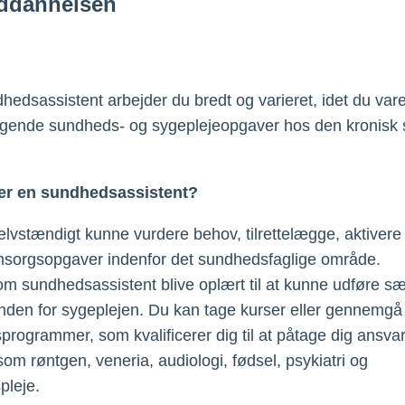
ddannelsen
edsassistent arbejder du bredt og varieret, idet du var
gende sundheds- og sygeplejeopgaver hos den kronisk 
er en sundhedsassistent?
elvstændigt kunne vurdere behov, tilrettelægge, aktivere
msorgsopgaver indenfor det sundhedsfaglige område.
m sundhedsassistent blive oplært til at kunne udføre sæ
nden for sygeplejen. Du kan tage kurser eller gennemgå
programmer, som kvalificerer dig til at påtage dig ansvar
om røntgen, veneria, audiologi, fødsel, psykiatri og
pleje.