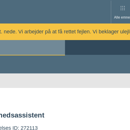
Alle emne
nede. Vi arbejder på at få rettet fejlen. Vi beklager ulej
edsassistent
lses ID: 272113