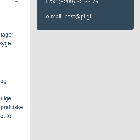
Fax: (+299) 32 33 75
e-mail: post@pi.gl
etager
syge
 og
rlige
 praktiske
et for