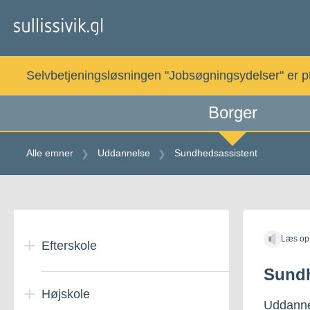
Gå
til
indholdet
Selvbetjeningsløsningen "Jobsøgningsydelser" er pt. 
Borger
Alle emner
Uddannelse
Sundhedsassistent
Gå
til
Læs op
indholdet
Efterskole
Sundh
Højskole
Efterskoleophold i
Uddanne