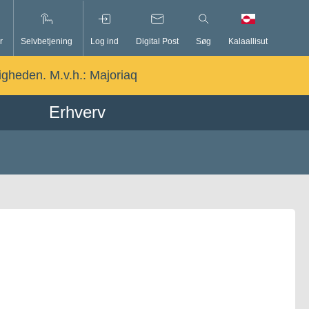
r
Selvbetjening
Log ind
Digital Post
Søg
Kalaallisut
ligheden. M.v.h.:
Majoriaq
Erhverv