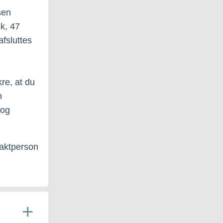
sen
ik, 47
afsluttes
re, at du
n
 og
ntaktperson