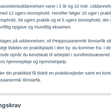
ssistentuddannelsen varer i 2 år og 10 mdr. Uddannel
med 12 ugers teoriophold. Herefter følger 10 uger i prakt
riophold, 58 ugers praktik og et 5 ugers teoriophold, der 
riftlig opgave og mundtlig eksamen.
tages på uddannelsen, vil Peqqissaanermik Ilinniarfik sik
ligt tildeles en praktikplads i den by, du kommer fra. I di
riode opnår du kendskab til arbejdet i sundhedsvæsenet
s hjemmepleje og hjemmehjælp.
er din praktiktid få tildelt en praktikvejleder samt en ko
saanermik Ilinniarfik.
ngskrav