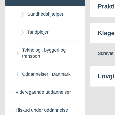
profil Nuuk
enkeltfag
Prakt
Tjener
Sundhedshjælper
TNI-salgsassistent uden
Nordatlantisk gymnasium
profil
(NGK)
Klage
Tandplejer
TNI-salgsassistent uden
E2-årig Kultur
Teknologi, byggeri og
profil Nuuk
Skrevet 
transport
2-årig
studieforberedende
Automekaniker
Uddannelser i Danmark
Lovgi
uddannelse
(personvogn)
Videregående uddannelser
Automatikfagtekniker
e2-årig Science
Automontør (uden
svendebrev)
Tilskud under uddannelse
Cykel, knallert og
Ansøg videregående