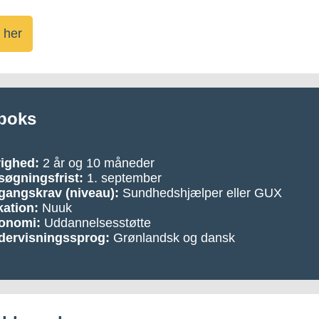
 her
boks
righed:
2 år og 10 måneder
øgningsfrist:
1. september
gangskrav (niveau):
Sundhedshjælper eller GUX
ation:
Nuuk
onomi:
Uddannelsesstøtte
dervisningssprog:
Grønlandsk og dansk