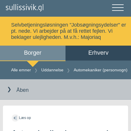
Gå
til
indholdet
Åben
og
Selvbetjeningsløsningen "Jobsøgningsydelser" er
luk
Søg
pt. nede. Vi arbejder på at få rettet fejlen. Vi
menu
beklager ulejligheden. M.v.h.:
Majoriaq
Borger
Erhverv
Alle emner
Selvbetjening
Alle emner
Uddannelse
Automekaniker (personvogn)
Gå
Log ind
Digital Post
til
Åben
indholdet
Kalaallisut
Læs op