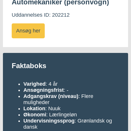
Automekaniker (personvogn)
Uddannelses ID: 202212
Ansøg her
Faktaboks
Varighed
: 4 år
Ansøgningsfrist
: -
Adgangskrav (niveau)
: Flere
muligheder
Lokation
: Nuuk
Økonomi
: Lærlingeløn
Undervisningssprog
: Grønlandsk og
dansk