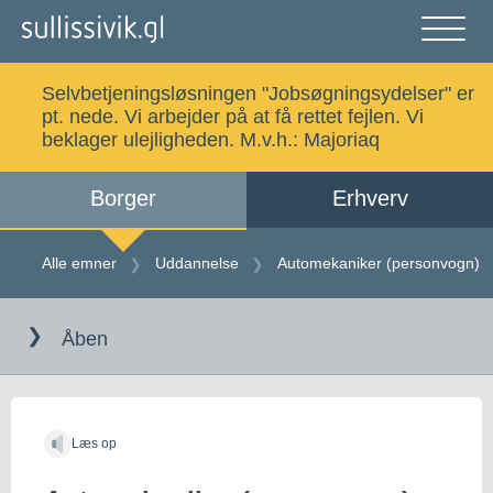
Gå
til
indholdet
Åben
og
Selvbetjeningsløsningen "Jobsøgningsydelser" er
luk
Søg
pt. nede. Vi arbejder på at få rettet fejlen. Vi
menu
beklager ulejligheden. M.v.h.:
Majoriaq
Borger
Erhverv
Alle emner
Selvbetjening
Alle emner
Uddannelse
Automekaniker (personvogn)
Gå
Log ind
Digital Post
til
Åben
indholdet
Kalaallisut
Læs op