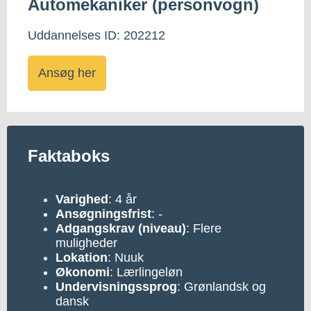
Automekaniker (personvogn)
Uddannelses ID: 202212
Ansøg her
Faktaboks
Varighed
: 4 år
Ansøgningsfrist
: -
Adgangskrav (niveau)
: Flere
muligheder
Lokation
: Nuuk
Økonomi
: Lærlingeløn
Undervisningssprog
: Grønlandsk og
dansk