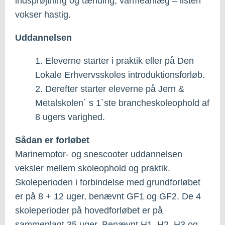
indsprøjtning og tænding, varmeanlæg – listen
vokser hastig.
Uddannelsen
1. Eleverne starter i praktik eller på Den
Lokale Erhvervsskoles introduktionsforløb.
2. Derefter starter eleverne på Jern &
Metalskolen´ s 1`ste brancheskoleophold af
8 ugers varighed.
Sådan er forløbet
Marinemotor- og snescooter uddannelsen
veksler mellem skoleophold og praktik.
Skoleperioden i forbindelse med grundforløbet
er på 8 + 12 uger, benævnt GF1 og GF2. De 4
skoleperioder på hovedforløbet er på
sammenlagt 35 uger. Benævnt H1, H2, H3 og